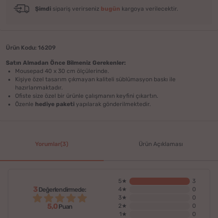
Şimdi
sipariş verirseniz
bugün
kargoya verilecektir.
Ürün Kodu: 16209
Satın Almadan Önce Bilmeniz Gerekenler:
Mousepad 40 x 30 cm ölçülerinde.
Kişiye özel tasarım çıkmayan kaliteli süblümasyon baskı ile
hazırlanmaktadır.
Ofiste size özel bir ürünle çalışmanın keyfini çıkartın.
Özenle
hediye paketi
yapılarak gönderilmektedir.
Yorumlar(3)
Ürün Açıklaması
5★
3
3
Değerlendirmede:
4★
0
3★
0
5,0
2★
0
Puan
1★
0