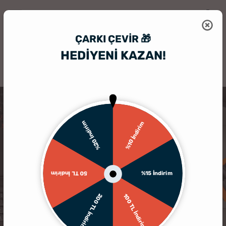
ÇARKI ÇEVIR 🎁
HEDİYENİ KAZAN!
HediyeSepeti
Kişiye Özel Resimli Mouse Pad
Youtuber Arkadaşa He
%20 İndirim
%10 İndirim
%15 İndirim
50 TL İndirim
200 TL İndirim
100 TL İndirim