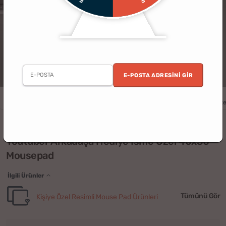
E-POSTA ADRESINI GIR
Erkek
Doğum Günü
Yılbaşı
Çocuk
Arkadaş
Ev
Kişiye Öze
(3)
Youtuber Arkadaşa Hediye İsme Özel 40x30
Mousepad
İlgili Ürünler
Tümünü Gör
Kişiye Özel Resimli Mouse Pad Ürünleri