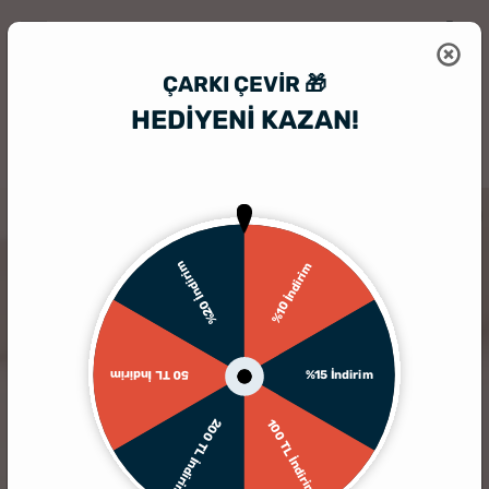
ÇARKI ÇEVIR 🎁
HEDİYENİ KAZAN!
HediyeSepeti
Kişiye Özel Hediyelik Aksesuar
Kişiye Özel İsim Yazılı 
%20 İndirim
%10 İndirim
%15 İndirim
50 TL İndirim
200 TL İndirim
100 TL İndirim