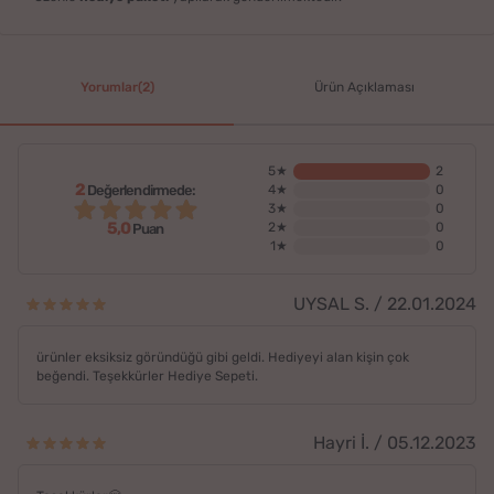
Yorumlar(2)
Ürün Açıklaması
5★
2
2
Değerlendirmede:
4★
0
3★
0
5,0
2★
0
Puan
1★
0
UYSAL S. / 22.01.2024
ürünler eksiksiz göründüğü gibi geldi. Hediyeyi alan kişin çok
beğendi. Teşekkürler Hediye Sepeti.
Hayri İ. / 05.12.2023