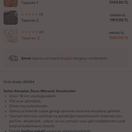
1749.90 TL
Tasarım 1
(3)
1349.90 TL
1199.90 TL
Tasarım 2
(2)
1149.90 TL
1049.90 TL
Tasarım 3
Şimdi
sipariş verirseniz
bugün
kargoya verilecektir.
Ürün Kodu: 20084
Satın Almadan Önce Bilmeniz Gerekenler:
Zincir 18 cm uzunluğundadır.
925 ayar gümüştür.
Zirkon taş kullanılmıştır.
Gümüş ürünlerde yapısı gereği zamanla kararma meydana gelebilir.
Takınızın ömrünü uzatmak ve parlaklığını kaybetmesini önlemek için;
parfüm, deodorant , sabun, su ve çamaşır suyu gibi maddelerden uzak
tutarak kullanmanız önerilir.
Özenle
hediye paketi
yapılarak gönderilmektedir.