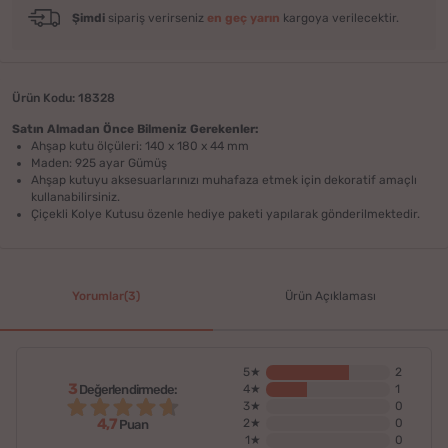
Şimdi
sipariş verirseniz
en geç yarın
kargoya verilecektir.
Ürün Kodu: 18328
Satın Almadan Önce Bilmeniz Gerekenler:
Ahşap kutu ölçüleri: 140 x 180 x 44 mm
Maden: 925 ayar Gümüş
Ahşap kutuyu aksesuarlarınızı muhafaza etmek için dekoratif amaçlı
kullanabilirsiniz.
Çiçekli Kolye Kutusu özenle hediye paketi yapılarak gönderilmektedir.
Yorumlar(3)
Ürün Açıklaması
5★
2
3
Değerlendirmede:
4★
1
3★
0
4,7
2★
0
Puan
1★
0