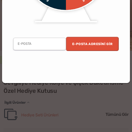
E-POSTA ADRESINI GIR
2. Ürün %30 İndirimli
Kadın
Yıldönümü
Sevgililer Günü
Sevgili
(3)
Sevgiliye Hediye Kolye ve Çiçek Buketli İsme
Özel Hediye Kutusu
İlgili Ürünler
Tümünü Gör
Hediye Seti Ürünleri