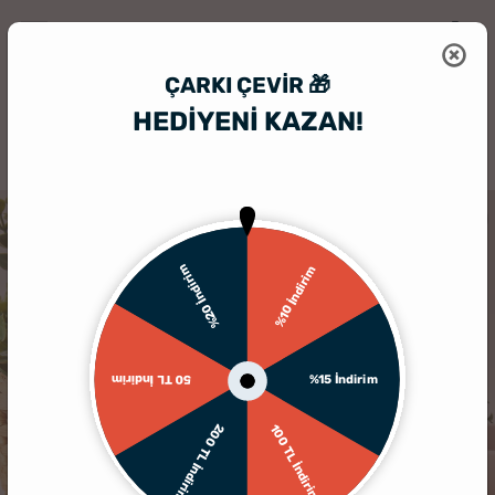
ÇARKI ÇEVIR 🎁
HEDİYENİ KAZAN!
HediyeSepeti
Hediye Seti
Sevgiliye Hediye Kolye ve Çiçek Buketli 
KARGO BEDAVA
%20 İndirim
%10 İndirim
%15 İndirim
50 TL İndirim
200 TL İndirim
100 TL İndirim