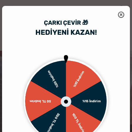
ÇARKI ÇEVIR 🎁
HEDİYENİ KAZAN!
HediyeSepeti
Kişiye Özel Bardak
Kişiye Özel Viski Bardağı Seti
%20 İndirim
%10 İndirim
%15 İndirim
50 TL İndirim
200 TL İndirim
100 TL İndirim