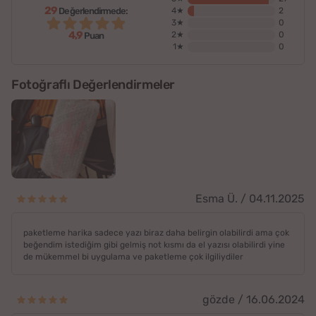
29
Değerlendirmede:
4★
2
3★
0
4,9
2★
0
Puan
1★
0
Fotoğraflı Değerlendirmeler
Esma Ü. / 04.11.2025
paketleme harika sadece yazı biraz daha belirgin olabilirdi ama çok
beğendim istediğim gibi gelmiş not kısmı da el yazısı olabilirdi yine
de mükemmel bi uygulama ve paketleme çok ilgiliydiler
gözde / 16.06.2024