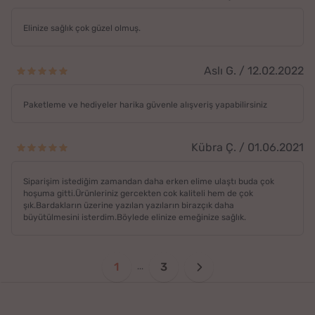
Elinize sağlık çok güzel olmuş.
Aslı G. / 12.02.2022
Paketleme ve hediyeler harika güvenle alışveriş yapabilirsiniz
Kübra Ç. / 01.06.2021
Siparişim istediğim zamandan daha erken elime ulaştı buda çok
hoşuma gitti.Ürünleriniz gercekten cok kaliteli hem de çok
şık.Bardakların üzerine yazılan yazıların birazçık daha
büyütülmesini isterdim.Böylede elinize emeğinize sağlık.
1
3
...