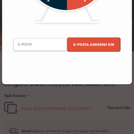
E-POSTA ADRESINI GIR
Sevgililer Günü
(29)
Sevgililer Günü Hediyesi Viski Kadeh Seti
İlgili Ürünler
Tümünü Gör
Kişiye Özel Viski Bardağı Seti Ürünleri
Şimdi
sipariş verirseniz
bugün
kargoya verilecektir.