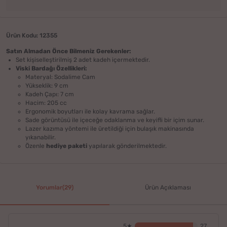
Ürün Kodu: 12355
Satın Almadan Önce Bilmeniz Gerekenler:
Set kişiselleştirilmiş 2 adet kadeh içermektedir.
Viski Bardağı Özellikleri:
Materyal: Sodalime Cam
Yükseklik: 9 cm
Kadeh Çapı: 7 cm
Hacim: 205 cc
Ergonomik boyutları ile kolay kavrama sağlar.
Sade görüntüsü ile içeceğe odaklanma ve keyifli bir içim sunar.
Lazer kazıma yöntemi ile üretildiği için bulaşık makinasında
yıkanabilir.
Özenle
hediye paketi
yapılarak gönderilmektedir.
Yorumlar(29)
Ürün Açıklaması
5★
27