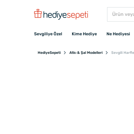
Sevgiliye Özel
Kime Hediye
Ne Hediyesi
HediyeSepeti
Atkı & Şal Modelleri
Sevgili Harfle