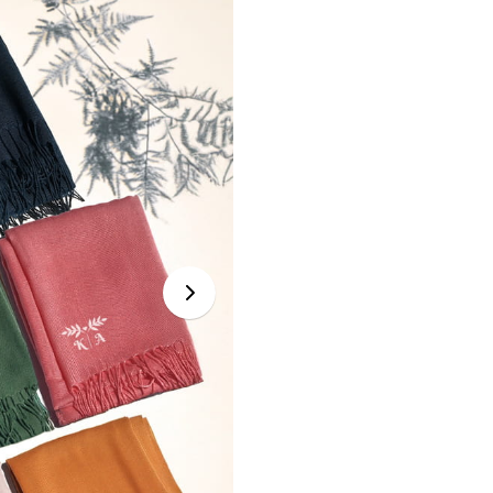
Özenle
hediye paketi
y