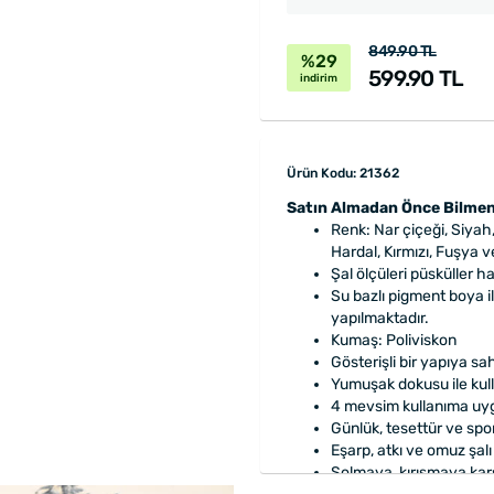
849.90 TL
%29
599.90 TL
indirim
Ürün Kodu: 21362
Satın Almadan Önce Bilmen
Renk: Nar çiçeği, Siyah
Hardal, Kırmızı, Fuşya v
Şal ölçüleri püsküller h
Su bazlı pigment boya i
yapılmaktadır.
Kumaş: Poliviskon
Gösterişli bir yapıya sah
Yumuşak dokusu ile kull
4 mevsim kullanıma uy
Günlük, tesettür ve spor 
Eşarp, atkı ve omuz şalı 
Solmaya, kırışmaya kar