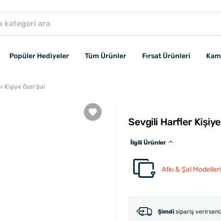
Popüler Hediyeler
Tüm Ürünler
Fırsat Ürünleri
Kam
r Kişiye Özel Şal
Sevgili Harfler Kişiy
İlgili Ürünler
Atkı & Şal Modelleri
Şimdi
sipariş verirsen