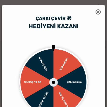
ÇARKI ÇEVIR 🎁
HEDİYENİ KAZAN!
HediyeSepeti
Hediye Kutusu
Papatya Sever Kişiye Özel Hediye Kut
%20 İndirim
%10 İndirim
%15 İndirim
50 TL İndirim
200 TL İndirim
100 TL İndirim