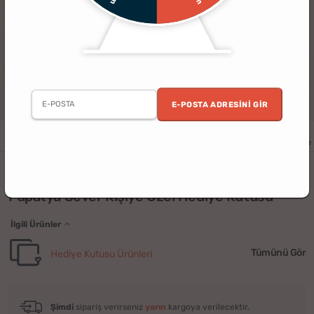
E-POSTA ADRESINI GIR
Kadın
Yıldönümü
Doğum Günü
Sevgililer Günü
Sevgili
Anne
(4)
Papatya Sever Kişiye Özel Hediye Kutusu
İlgili Ürünler
Tümünü Gör
Hediye Kutusu Ürünleri
Şimdi
sipariş verirseniz
yarın
kargoya verilecektir.