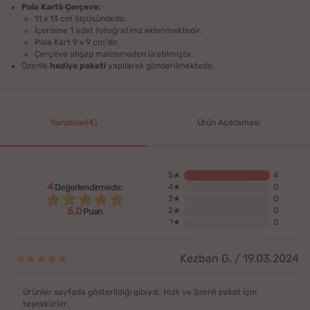
Polo Kartlı Çerçeve:
11 x 13 cm ölçüsündedir.
İçerisine 1 adet fotoğrafınız eklenmektedir.
Pola Kart 9 x 9 cm'dir.
Çerçeve ahşap malzemeden üretilmiştir.
Özenle
hediye paketi
yapılarak gönderilmektedir.
Yorumlar(4)
Ürün Açıklaması
5★
4
4
Değerlendirmede:
4★
0
3★
0
5,0
2★
0
Puan
1★
0
Kezban G. / 19.03.2024
Ürünler sayfada gösterildiği gibiydi. Hızlı ve özenli paket için
teşekkürler.