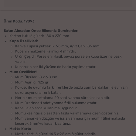
Ürün Kodu: 19093
Satın Almadan Önce Bilmeniz Gerekenler:
Karton kutu ölçüleri: 180 x 230 mm
Kupa Özellikleri:
Kahve Kupası yükseklik: 95 mm, Ağız Çapı: 85 mm
Kupanın malzeme kalınlığı 4 mm'dir.
Ürün Çeşidi: Porselen; klasik beyaz porselen kupa üzerine baskı
yapılır.
Kupanızın her iki yüzüne de baskı yapılmaktadır.
Mum Özellikleri:
Mum Ölçüleri: 8 x 6,8 cm
Mum Ağırlığı: 125 gr
Kokusu ile uyumlu farklı renklerde buzlu cam bardaklar ile evinizin
dekorasyonuna renk katar.
Her bir mum ortalama 20 saat yanma süresine sahiptir.
Mum üzerinde 1 adet yanma fitili bulunmaktadır.
Kapalı alanlarda kullanıma uygundur.
Mumu kesintisiz 3 saatten fazla yakmamaya özen gösteriniz.
Mum yanarken düzgün ve issiz yanması için mum fitilini makasla
keserek 5mm'ye kadar kısaltınız.
Motto Kartı:
Motto Kartı ölçüleri 14,5 x 9,5 cm ölçülerindedir.