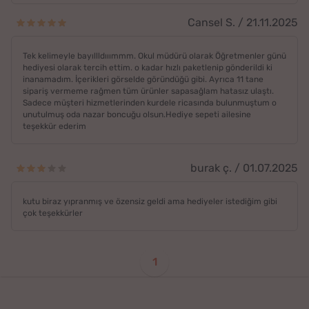
Cansel S. / 21.11.2025
Tek kelimeyle bayıllldııımmm. Okul müdürü olarak Öğretmenler günü
hediyesi olarak tercih ettim. o kadar hızlı paketlenip gönderildi ki
inanamadım. İçerikleri görselde göründüğü gibi. Ayrıca 11 tane
sipariş vermeme rağmen tüm ürünler sapasağlam hatasız ulaştı.
Sadece müşteri hizmetlerinden kurdele ricasında bulunmuştum o
unutulmuş oda nazar boncuğu olsun.Hediye sepeti ailesine
teşekkür ederim
burak ç. / 01.07.2025
kutu biraz yıpranmış ve özensiz geldi ama hediyeler istediğim gibi
çok teşekkürler
1