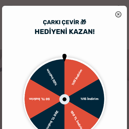
ÇARKI ÇEVIR 🎁
HEDİYENİ KAZAN!
HediyeSepeti
Hediye Kutusu
Modern, Sade, Etkileyici: Erkeklere Ö
%20 İndirim
%10 İndirim
%15 İndirim
50 TL İndirim
200 TL İndirim
100 TL İndirim