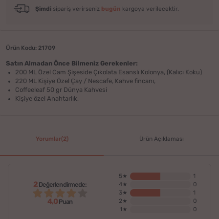
Şimdi
sipariş verirseniz
bugün
kargoya verilecektir.
Ürün Kodu: 21709
Satın Almadan Önce Bilmeniz Gerekenler:
200 ML Özel Cam Şişeside Çıkolata Esanslı Kolonya, (Kalıcı Koku)
220 ML Kişiye Özel Çay / Nescafe, Kahve fincanı,
Coffeeleaf 50 gr Dünya Kahvesi
Kişiye özel Anahtarlık,
Yorumlar(2)
Ürün Açıklaması
5★
1
2
Değerlendirmede:
4★
0
3★
1
4,0
2★
0
Puan
1★
0