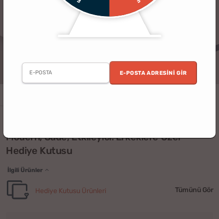
E-POSTA ADRESINI GIR
Erkek
Baba
Eşe Hediye
Kardeş
(2)
Modern, Sade, Etkileyici: Erkeklere Özel
Hediye Kutusu
İlgili Ürünler
Tümünü Gör
Hediye Kutusu Ürünleri