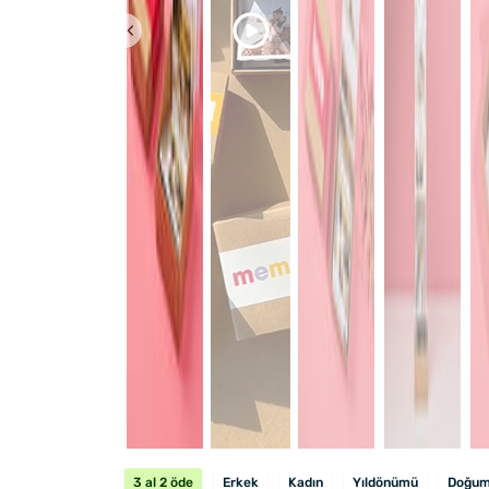
3 al 2 öde
Erkek
Kadın
Yıldönümü
Doğum