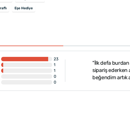
raflı
Eşe Hediye
23
"İlk defa burdan alışv
1
l tek kelimeyle
sipariş ederken ama res
1
0
beğendim artık alışveri
0