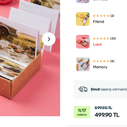
(2)
Friend
(25)
Love
(8)
Memory
Şimdi
sipariş verirsen
599.90 TL
%17
499.90 TL
indirim