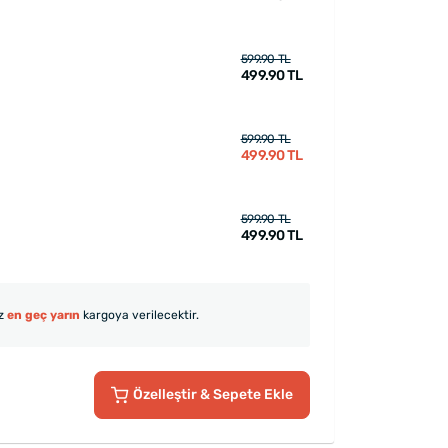
599.90 TL
499.90 TL
599.90 TL
499.90 TL
599.90 TL
499.90 TL
iz
en geç yarın
kargoya verilecektir.
Özelleştir
& Sepete Ekle