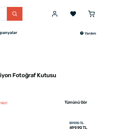
panyalar
Yardım
diyon Fotoğraf Kutusu
Tümünü Gör
leri
599.90 TL
499.90 TL