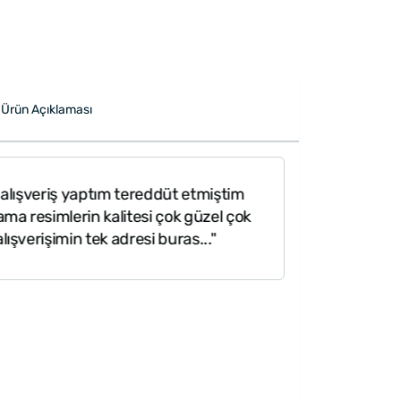
Ürün Açıklaması
eriş yaptım tereddüt etmiştim
imlerin kalitesi çok güzel çok
şimin tek adresi buras..."