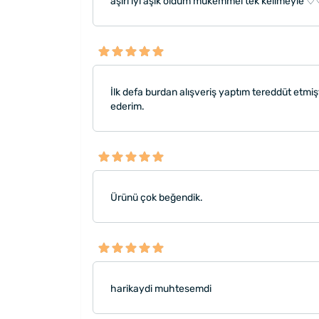
aşırı iyi aşık oldum mükemmel tek kelime
İlk defa burdan alışveriş yaptım tereddüt etmiş
ederim.
Ürünü çok beğendik.
harikaydi muhtesemdi