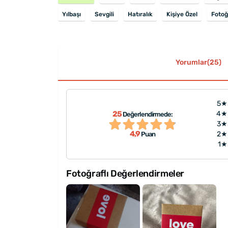
Yılbaşı
Sevgili
Hatıralık
Kişiye Özel
Fotoğ
Yorumlar(25)
5★
25
4★
Değerlendirmede:
"aşırı iyi aşık oldum mükemme
iler gününe ulaştı"
3★
♡♡♡♡♡♡♡"
4,9
2★
Puan
1★
Fotoğraflı Değerlendirmeler