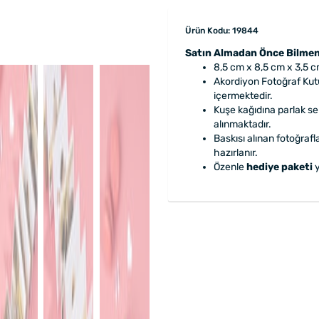
Ürün Kodu: 19844
Satın Almadan Önce Bilmen
8,5 cm x 8,5 cm x 3,5 c
Akordiyon Fotoğraf Kutu
içermektedir.
Kuşe kağıdına parlak sel
alınmaktadır.
Baskısı alınan fotoğrafl
hazırlanır.
Özenle
hediye paketi
y