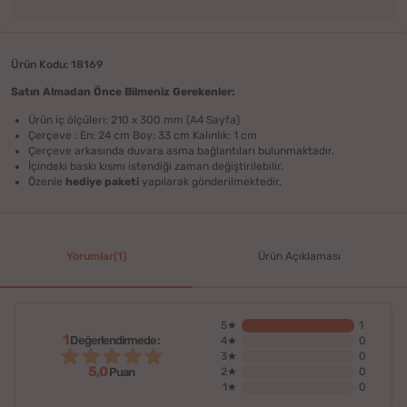
Ürün Kodu: 18169
Satın Almadan Önce Bilmeniz Gerekenler:
Ürün iç ölçüleri: 210 x 300 mm (A4 Sayfa)
Çerçeve : En: 24 cm Boy: 33 cm Kalınlık: 1 cm
Çerçeve arkasında duvara asma bağlantıları bulunmaktadır.
İçindeki baskı kısmı istendiği zaman değiştirilebilir.
Özenle
hediye paketi
yapılarak gönderilmektedir.
Yorumlar(1)
Ürün Açıklaması
5★
1
1
Değerlendirmede:
4★
0
3★
0
5,0
2★
0
Puan
1★
0