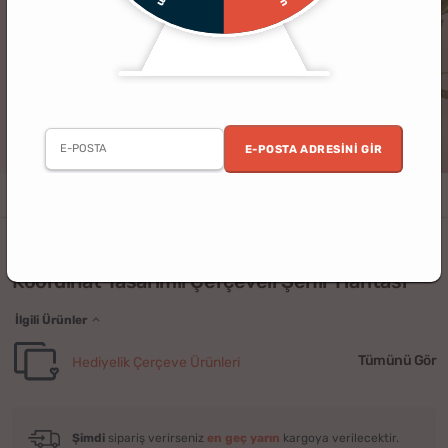
E-POSTA ADRESINI GIR
Erkek
Kadın
Sevgili
Arkadaş
Ev
Kişiye Özel
Eşe Hediye
(1)
Koordinat Tasarımlı Çerçeveli Şehir Haritası
İlgili Ürünler
Tümünü Gör
Hediyelik Çerçeve Ürünleri
Şimdi
sipariş verirseniz
en geç yarın
kargoya verilecektir.