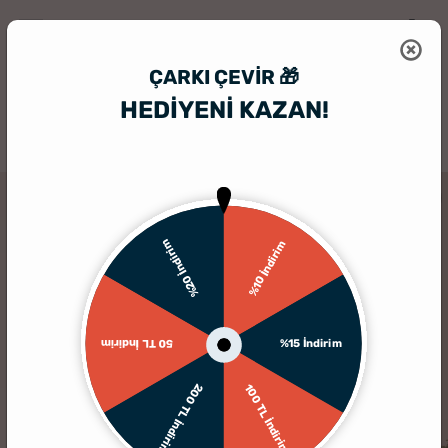
ÇARKI ÇEVIR 🎁
HEDİYENİ KAZAN!
HediyeSepeti
Hediyelik Çerçeve
Koordinat Tasarımlı Çerçeveli Şehi
%20 İndirim
%10 İndirim
%15 İndirim
50 TL İndirim
200 TL İndirim
100 TL İndirim