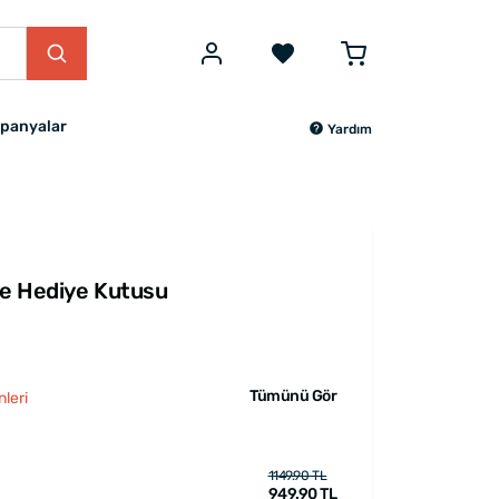
panyalar
Yardım
nne Hediye Kutusu
Tümünü Gör
leri
1149.90 TL
949.90 TL