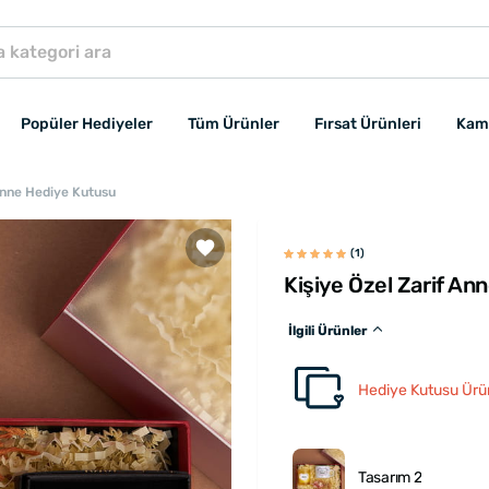
Popüler Hediyeler
Tüm Ürünler
Fırsat Ürünleri
Kam
 Anne Hediye Kutusu
(1)
Kişiye Özel Zarif A
İlgili Ürünler
Hediye Kutusu Ürün
Tasarım 2