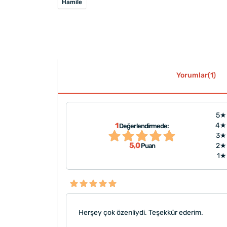
Hamile
Yorumlar(1)
5★
1
4★
Değerlendirmede:
3★
5,0
2★
Puan
1★
Herşey çok özenliydi. Teşekkür ederim.