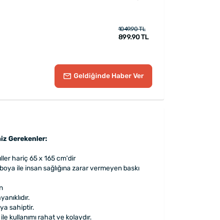
1049.90 TL
899.90 TL
Geldiğinde
Haber Ver
iz Gerekenler:
ller hariç
65 x 165 cm'dir
boya ile insan sağlığına zarar vermeyen baskı
n
ayanıklıdır.
ıya sahiptir.
e kullanımı rahat ve kolaydır.