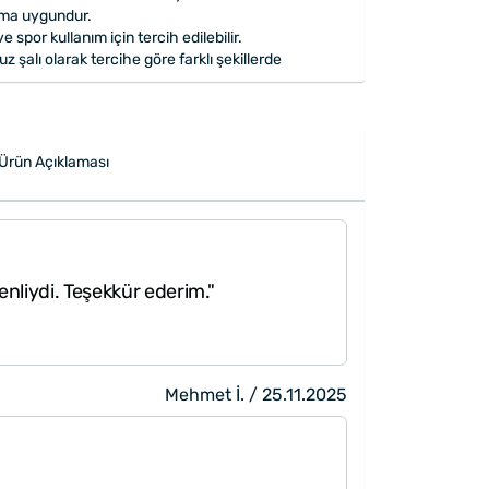
ıma uygundur.
e spor kullanım için tercih edilebilir.
z şalı olarak tercihe göre farklı şekillerde
anım için kolayca şekil alır, kayma yapmaz, iç
ok ve keskin durur.
ya karşı dayanıklıdır, tüylenme yapmaz.
Ürün Açıklaması
 Kolonya
udur
nliydi. Teşekkür ederim."
mı el emeği ile üretilmiştir ve değerli taşlar
Mehmet İ. / 25.11.2025
ırlığında ± %5 sapma olabilmektedir.
apılarak gönderilmektedir.