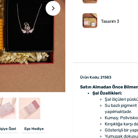
Tasarım 3
Ürün Kodu: 21583
Satın Almadan Önce Bilmen
Şal Özellikleri:
Şal ölçüleri püskü
Su bazlı pigment 
yapılmaktadır.
Kumaş: Polivisko
Kırışıklığa karşı d
işiye Özel
Eşe Hediye
Gösterişli bir yap
Yumuşak dokusu il