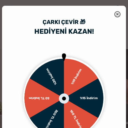
ÇARKI ÇEVIR 🎁
HEDİYENİ KAZAN!
HediyeSepeti
Masa Üstü İsimlik
Kişiye Özel Saatli Masaüstü Ahşap 
TÜKENDI
%20 İndirim
%10 İndirim
%15 İndirim
50 TL İndirim
200 TL İndirim
100 TL İndirim