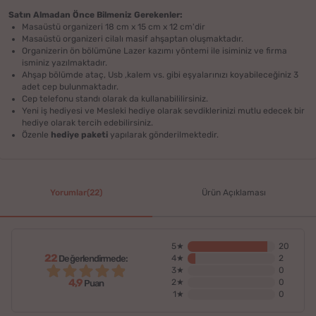
Satın Almadan Önce Bilmeniz Gerekenler:
Masaüstü organizeri 18 cm x 15 cm x 12 cm'dir
Masaüstü organizeri cilalı masif ahşaptan oluşmaktadır.
Organizerin ön bölümüne Lazer kazımı yöntemi ile isiminiz ve firma
isminiz yazılmaktadır.
Ahşap bölümde ataç, Usb ,kalem vs. gibi eşyalarınızı koyabileceğiniz 3
adet cep bulunmaktadır.
Cep telefonu standı olarak da kullanabililirsiniz.
Yeni iş hediyesi ve Mesleki hediye olarak sevdiklerinizi mutlu edecek bir
hediye olarak tercih edebilirsiniz.
Özenle
hediye paketi
yapılarak gönderilmektedir.
Yorumlar(22)
Ürün Açıklaması
5★
20
22
Değerlendirmede:
4★
2
3★
0
4,9
2★
0
Puan
1★
0