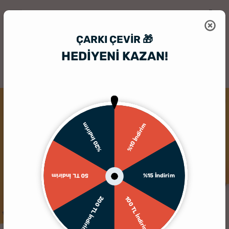
ÇARKI ÇEVIR 🎁
HEDİYENİ KAZAN!
HediyeSepeti
Kişiye Özel Ajanda
Kişiye Özel Planlayıcı Ajanda Deft
TÜKENDI
%20 İndirim
%10 İndirim
%15 İndirim
50 TL İndirim
200 TL İndirim
100 TL İndirim