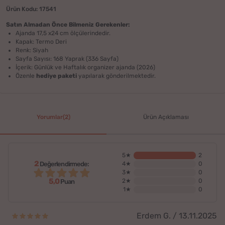
Ürün Kodu: 17541
Satın Almadan Önce Bilmeniz Gerekenler:
Ajanda 17,5 x24 cm ölçülerindedir.
Kapak: Termo Deri
Renk: Siyah
Sayfa Sayısı: 168 Yaprak (336 Sayfa)
İçerik: Günlük ve Haftalık organizer ajanda (2026)
Özenle
hediye paketi
yapılarak gönderilmektedir.
Yorumlar(2)
Ürün Açıklaması
5★
2
2
Değerlendirmede:
4★
0
3★
0
5,0
2★
0
Puan
1★
0
Erdem G. / 13.11.2025