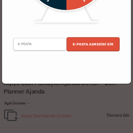
E-POSTA ADRESINI GIR
Erkek
Kadın
Yılbaşı
Sevgili
Anne
Baba
Öğretmenler
(2)
Kişiye Özel Planlayıcı Ajanda Defter - Deri
Planner Ajanda
İlgili Ürünler
Tümünü Gör
Kişiye Özel Ajanda Ürünleri