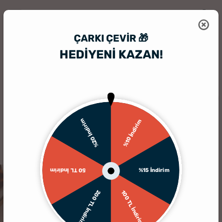
ÇARKI ÇEVIR 🎁
HEDİYENİ KAZAN!
HediyeSepeti
Kişiye Özel Hediyelik Aksesuar
Hediyelik Makyaj Seti
%20 İndirim
%10 İndirim
%15 İndirim
50 TL İndirim
200 TL İndirim
100 TL İndirim