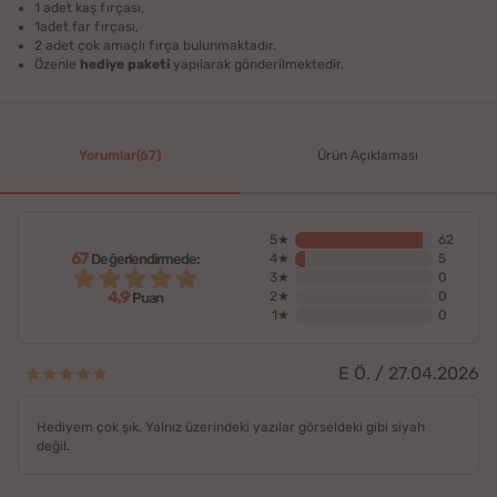
1 adet kaş fırçası,
1adet far fırçası,
2 adet çok amaçlı fırça bulunmaktadır.
Özenle
hediye paketi
yapılarak gönderilmektedir.
Yorumlar(67)
Ürün Açıklaması
5★
62
67
Değerlendirmede:
4★
5
3★
0
4,9
2★
0
Puan
1★
0
E Ö. / 27.04.2026
Hediyem çok şık. Yalnız üzerindeki yazılar görseldeki gibi siyah
değil.