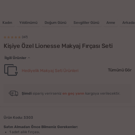
Kadın
Yıldönümü
Doğum Günü
Sevgililer Günü
Anne
Arkada
(67)
Kişiye Özel Lionesse Makyaj Fırçası Seti
İlgili Ürünler
Tümünü Gör
Hediyelik Makyaj Seti Ürünleri
Şimdi
sipariş verirseniz
en geç yarın
kargoya verilecektir.
Ürün Kodu: 3303
Satın Almadan Önce Bilmeniz Gerekenler:
1 adet allık fırçası,