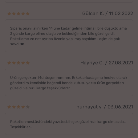
Gülcan K. / 11.02.2022
Sipariş onayı alınırken 14 üne kadar gelme ihtimali bile düşüktü ama
2 günde kargo elime ulaştı ve beklediğimden bile güzel geldi.
Paketleme ve not ayrıca özenle yapılmış bayıldım , eşim de çok
sevdi ❤️
Hayriye C. / 27.08.2021
Ürün gerçekten Muhteşemmmmm. Erkek arkadaşıma hediye olarak
gönderdim kendiside beğendi bende kutusu yazısı ürün gerçekten
güzeldi ve hızlı kargo teşekkürlerrr
nurhayat y. / 03.06.2021
Paketlenmesi,üstündeki yazı,tesbih çok güzel hızlı kargo olmasıda..
Teşekkürler..