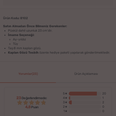
Ürün Kodu: 8102
Satın Almadan Önce Bilmeniz Gerekenler:
Püskül dahil uzunluk 23 cm'dir.
İmame Seçeneği:
Ay-yıldız
Tüy
Taş:8 mm kaplan gözü.
Kaplan Gözü Tesbih
özenle hediye paketi yapılarak gönderilmektedir.
Yorumlar(23)
Ürün Açıklaması
5★
20
23
Değerlendirmede:
4★
1
3★
2
4,8
2★
0
Puan
1★
0