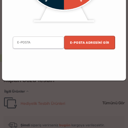
E-POSTA ADRESINI GIR
2. Ürün %30 İndirimli
Erkek
Doğum Günü
Babalar Günü
Yılbaşı
(23)
Kaplan Gözü Tesbih
İlgili Ürünler
Tümünü Gör
Hediyelik Tesbih Ürünleri
Şimdi
sipariş verirseniz
bugün
kargoya verilecektir.