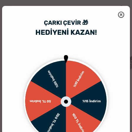
ÇARKI ÇEVIR 🎁
HEDİYENİ KAZAN!
HediyeSepeti
Kişiye Özel Hediyelik Aksesuar
Hediyelik Tesbih
%20 İndirim
%10 İndirim
%15 İndirim
50 TL İndirim
200 TL İndirim
100 TL İndirim