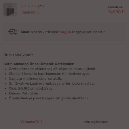
(31)
899.90 TL
749.90 TL
Tasarım 5
Şimdi
sipariş verirseniz
bugün
kargoya verilecektir.
Ürün Kodu: 20027
Satın Almadan Önce Bilmeniz Gerekenler:
Özelleştirmeniz atkının sağ alt köşesine nakışla işlenir.
Standart boyutta hazırlanmıştır. Her bedene uyar.
Çamaşır makinesinde yıkanabilir.
Gri, Siyah ve Lacivert renk seçenekleri bulunmaktadır.
Ölçü: 34x186 cm püskülsüz
Kumaş: Poliviskon
Özenle
hediye paketi
yapılarak gönderilmektedir.
Yorumlar(31)
Ürün Açıklaması