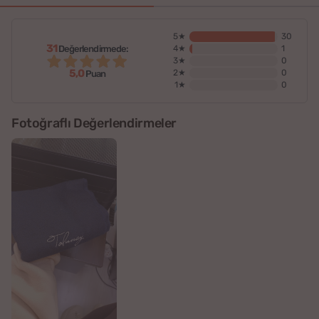
5★
30
31
Değerlendirmede:
4★
1
3★
0
5,0
2★
0
Puan
1★
0
Fotoğraflı Değerlendirmeler