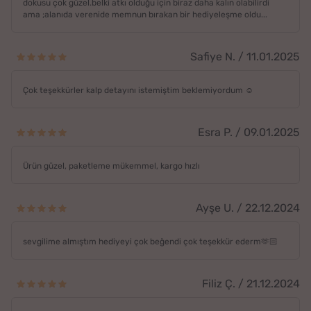
dokusu çok güzel.belki atkı olduğu için biraz daha kalın olabilirdi
ama ;alanıda verenide memnun bırakan bir hediyeleşme oldu...
Safiye N. / 11.01.2025
Çok teşekkürler kalp detayını istemiştim beklemiyordum ☺️
Esra P. / 09.01.2025
Ürün güzel, paketleme mükemmel, kargo hızlı
Ayşe U. / 22.12.2024
sevgilime almıştım hediyeyi çok beğendi çok teşekkür ederm🫶🏻
Filiz Ç. / 21.12.2024