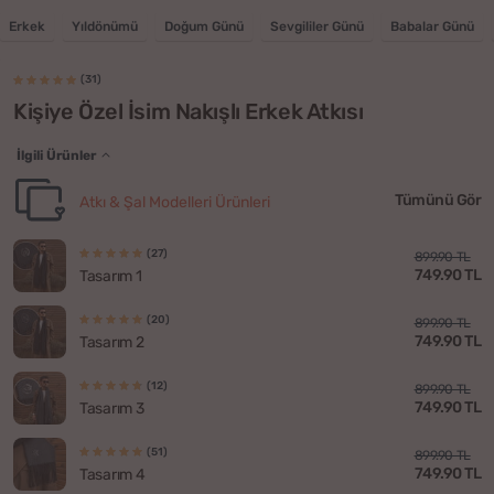
Erkek
Yıldönümü
Doğum Günü
Sevgililer Günü
Babalar Günü
(31)
Kişiye Özel İsim Nakışlı Erkek Atkısı
İlgili Ürünler
Tümünü Gör
Atkı & Şal Modelleri Ürünleri
(27)
899.90 TL
749.90 TL
Tasarım 1
(20)
899.90 TL
749.90 TL
Tasarım 2
(12)
899.90 TL
749.90 TL
Tasarım 3
(51)
899.90 TL
749.90 TL
Tasarım 4