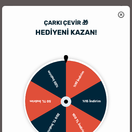
ÇARKI ÇEVIR 🎁
HEDİYENİ KAZAN!
HediyeSepeti
Atkı & Şal Modelleri
Kişiye Özel İsim Nakışlı Erkek Atkı
%20 İndirim
%10 İndirim
%15 İndirim
50 TL İndirim
200 TL İndirim
100 TL İndirim