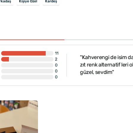
rkadaş
Kişiye Özel
Kardeş
11
"Kahverengi de isim da
2
ş değil.soyadınj büyük
zıt renk alternatif ler
0
0
güzel, sevdim"
0