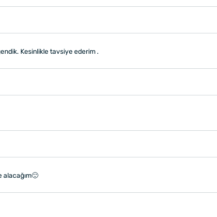
ndik. Kesinlikle tavsiye ederim .
de alacağım🙂