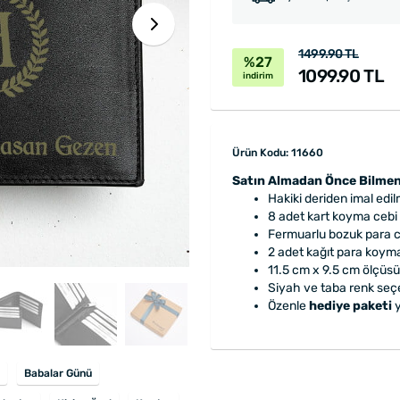
1499.90 TL
%27
1099.90 TL
indirim
Ürün Kodu: 11660
Satın Almadan Önce Bilmen
Hakiki deriden imal edilm
8 adet kart koyma cebi
Fermuarlu bozuk para ce
2 adet kağıt para koym
11.5 cm x 9.5 cm ölçüsü
Siyah ve taba renk seçe
Özenle
hediye paketi
y
Babalar Günü