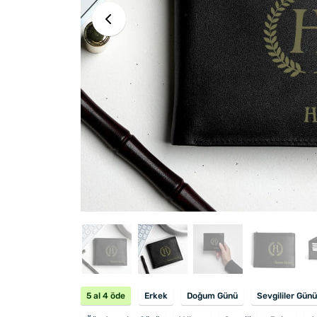
5 al 4 öde
Erkek
Doğum Günü
Sevgililer Günü