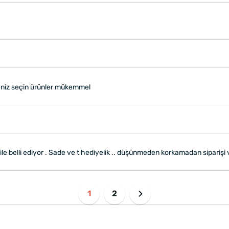
eniz seçin ürünler mükemmel
le belli ediyor . Sade ve t hediyelik .. düşünmeden korkamadan siparişi ve
1
2