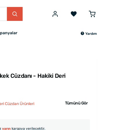
panyalar
Yardım
rkek Cüzdanı - Hakiki Deri
Tümünü Gör
eri Cüzdan Ürünleri
iz
yarın
kargoya verilecektir.