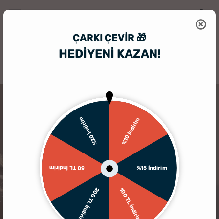
ÇARKI ÇEVIR 🎁
HEDİYENİ KAZAN!
HediyeSepeti
Hediyelik Çerçeve
Kişiye Özel Aşk Filmi Tasarımlı Akr
%20 İndirim
%10 İndirim
%15 İndirim
50 TL İndirim
200 TL İndirim
100 TL İndirim