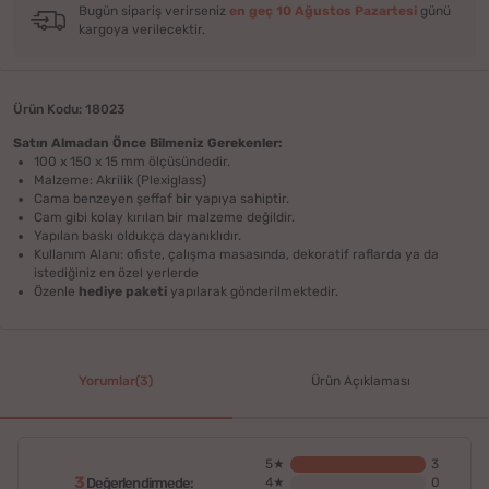
Bugün sipariş verirseniz
en geç 10 Ağustos Pazartesi
günü
kargoya verilecektir.
Ürün Kodu: 18023
Satın Almadan Önce Bilmeniz Gerekenler:
100 x 150 x 15 mm ölçüsündedir.
Malzeme: Akrilik (Plexiglass)
Cama benzeyen şeffaf bir yapıya sahiptir.
Cam gibi kolay kırılan bir malzeme değildir.
Yapılan baskı oldukça dayanıklıdır.
Kullanım Alanı: ofiste, çalışma masasında, dekoratif raflarda ya da
istediğiniz en özel yerlerde
Özenle
hediye paketi
yapılarak gönderilmektedir.
Yorumlar(3)
Ürün Açıklaması
5★
3
3
Değerlendirmede:
4★
0