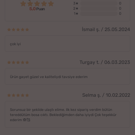
3★
0
5,0
2★
0
Puan
1★
0
İsmail ş. / 25.05.2024
çok iyi
Turgay t. / 06.03.2023
Ürün gayet güzel ve kaliteliydi tavsiye ederim
Selma ş. / 10.02.2022
Sorunsuz bir şekilde ulaştı elime. Ilk kez sipariş verdim bütün
tereddütüm bosa cıktı. Beklediğimden daha iyiydi Çok teşekkür
ederim 🙈🥰