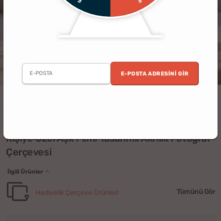
E-POSTA ADRESINI GIR
Erkek
Kadın
Doğum Günü
Sevgililer Günü
Sevgili
Hatıralık
(3)
Kişiye Özel Aşk Filmi Tasarımlı Akrilik Fotoğraf
Çerçevesi
İlgili Ürünler
Tümünü Gör
Hediyelik Çerçeve Ürünleri