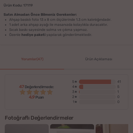
Ürün Kodu: 17119
Satın Almadan Önce Bilmeniz Gerekenler:
Ahşap baskılı foto 13 x 8 cm ölçülerinde 1.3 cm kalınlığındadır.
1 adet arka ahşap ayağı ile masanızda kolaylıkla duracaktır.
Sıcak baskı sayesinde solma ve çıkma yapmaz.
Özenle
hediye paketi
yapılarak gönderilmektedir.
Yorumlar(47)
Ürün Açıklaması
5★
41
47
Değerlendirmede:
4★
5
3★
1
4,9
2★
0
Puan
1★
0
Fotoğraflı Değerlendirmeler