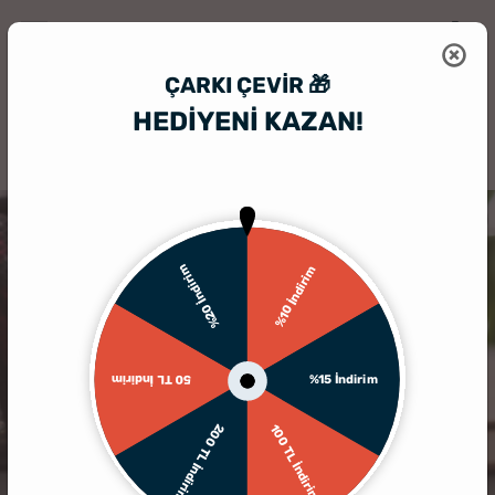
ÇARKI ÇEVIR 🎁
HEDİYENİ KAZAN!
HediyeSepeti
Hediyelik Çerçeve
Kişiye Özel 4 Fotoğraf Kolajlı Min
TÜKENDI
%20 İndirim
%10 İndirim
%15 İndirim
50 TL İndirim
200 TL İndirim
100 TL İndirim