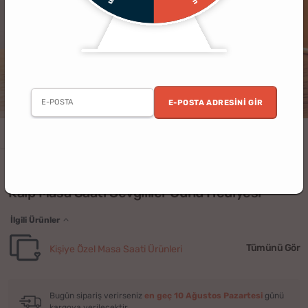
E-POSTA ADRESINI GIR
Sevgililer Günü
(6)
Kalp Masa Saati Sevgililer Günü Hediyesi
İlgili Ürünler
Tümünü Gör
Kişiye Özel Masa Saati Ürünleri
Bugün sipariş verirseniz
en geç 10 Ağustos Pazartesi
günü
kargoya verilecektir.