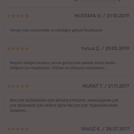
1★
0
MUSTAFA D. / 31.10.2019
Herşey tam zamanında ve istediğim gibiydi.Tesekkurler
Yunus Ç. / 29.05.2019
Müşteri isteğini eksiksiz yerine getirip hızlı şekilde ürünü teslim
ettiğiniz için teşekkürler. Orijinal ve etkileyici seçenekler....
MURAT T. / 21.11.2017
BEN ÇOK BEĞENDİĞİM İÇİM SİPARİŞ ETMİŞTİM. ARKADAŞIMIN ÇOK
ÇOK BEĞENDİĞİ İÇİN HEDİYE SEPETİNİ ÇOK ÇOK TEŞEKKÜRLERİMİ
SUNARIM...
YAVUZ K. / 28.07.2017