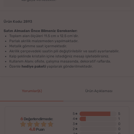
Ürün Kodu: 2893
Satın Almadan Önce Bilmeniz Gerekenler:
Toplam alan ölçüleri 11.5 cm x 12.5 cm'dir.
Parlak akrilik malzemeden yapılmaktadır.
Metalik gömme saat içermektedir.
Akrilik çerçevedeki saatin pili değiştirilebilir ve saati ayarlanabilir.
Kalp şeklinde kristalin içine istediğiniz mesajı işletebilirsiniz.
Kullanım Alanı: ofiste, çalışma masasında, dekoratif raflarda.
Özenle
hediye paketi
yapılarak gönderilmektedir.
Yorumlar(6)
Ürün Açıklaması
5★
5
6
Değerlendirmede:
4★
1
3★
0
4,8
2★
0
Puan