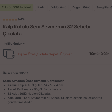
2. Ürün %30 İndirimli
Kadın
Yıldönümü
Doğum Günü
Sevgililer
(623)
Kalp Kutulu Seni Sevmemin 32 Sebebi
Çikolata
İlgili Ürünler
Tümünü Gör
Kişiye Özel Çikolata Sepeti Ürünleri
Ürün Kodu: 10167
Satın Almadan Önce Bilmeniz Gerekenler:
Kırmızı Kalp Kutu Ölçüleri: 14 x 15 x 4 cm
1 adet
Pelit
marka Büyük Kalp çikolata.
32 Adet Sütlü Madlen Çikolata.
Kalp Kutulu Seni Sevmemin 32 Sebebi Çikolata özenle paketlenerek
gönderilmektedir.