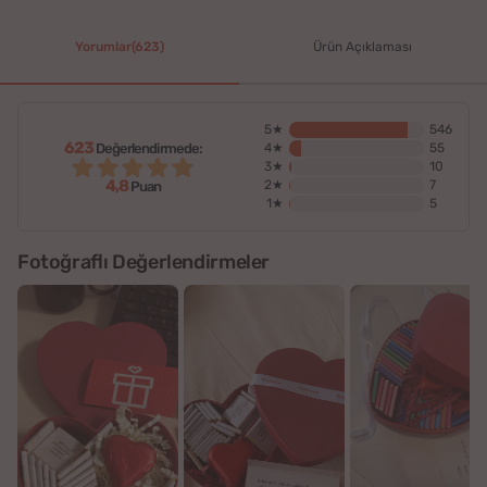
Yorumlar(623)
Ürün Açıklaması
5★
546
623
Değerlendirmede:
4★
55
3★
10
4,8
2★
7
Puan
1★
5
Fotoğraflı Değerlendirmeler