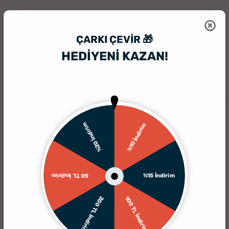
ÇARKI ÇEVIR 🎁
HEDİYENİ KAZAN!
HediyeSepeti
Kişiye Özel Çikolata Sepeti
Kalp Kutulu Seni Sevmemi
TÜKENDI
%20 İndirim
%10 İndirim
%15 İndirim
50 TL İndirim
200 TL İndirim
100 TL İndirim