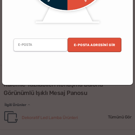
E-POSTA ADRESINI GIR
Arkadaş
Kardeş
İçimden Geldi
Dekoratif
(6)
Kalemle Yazılabilen Konuşma Balonu
Görünümlü Işıklı Mesaj Panosu
İlgili Ürünler
Tümünü Gör
Dekoratif Led Lamba Ürünleri