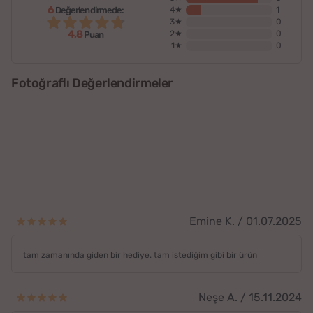
6
Değerlendirmede:
4★
1
3★
0
4,8
2★
0
Puan
1★
0
Fotoğraflı Değerlendirmeler
Emine K. / 01.07.2025
tam zamanında giden bir hediye. tam istediğim gibi bir ürün
Neşe A. / 15.11.2024