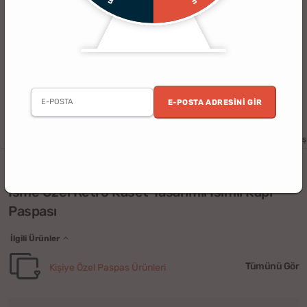
E-POSTA ADRESINI GIR
Kadın
Sevgili
Arkadaş
Ev
Kişiye Özel
Eşe Hediye
Kardeş
(5)
İsme Özel Retro Kaset Tasarımlı İsimli Kapı
Paspası
İlgili Ürünler
Tümünü Gör
Kişiye Özel Paspas Ürünleri