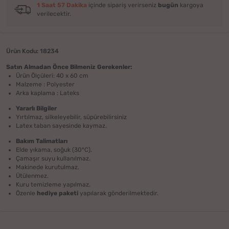
1 Saat 57 Dakika
içinde sipariş verirseniz
bugün
kargoya
verilecektir.
Ürün Kodu: 18234
Satın Almadan Önce Bilmeniz Gerekenler:
Ürün Ölçüleri: 40 x 60 cm
Malzeme : Polyester
Arka kaplama : Lateks
Yararlı Bilgiler
Yırtılmaz, silkeleyebilir, süpürebilirsiniz
Latex taban sayesinde kaymaz.
Bakım Talimatları
Elde yıkama, soğuk (30°C).
Çamaşır suyu kullanılmaz.
Makinede kurutulmaz.
Ütülenmez.
Kuru temizleme yapılmaz.
Özenle
hediye paketi
yapılarak gönderilmektedir.