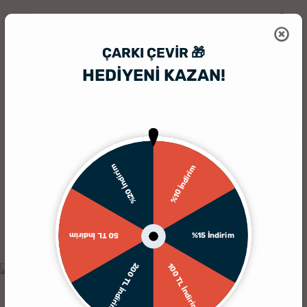
ÇARKI ÇEVIR 🎁
HEDİYENİ KAZAN!
HediyeSepeti
Kişiye Özel Paspas
İsme Özel Retro Kaset Tasarımlı İs
%20 İndirim
%10 İndirim
%15 İndirim
50 TL İndirim
200 TL İndirim
100 TL İndirim