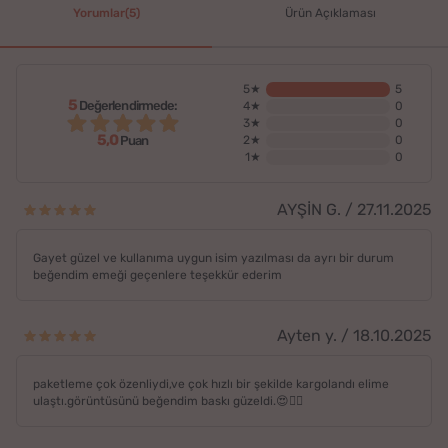
Yorumlar(5)
Ürün Açıklaması
5★
5
5
Değerlendirmede:
4★
0
3★
0
5,0
2★
0
Puan
1★
0
AYŞİN G. / 27.11.2025
Gayet güzel ve kullanıma uygun isim yazılması da ayrı bir durum
beğendim emeği geçenlere teşekkür ederim
Ayten y. / 18.10.2025
paketleme çok özenliydi,ve çok hızlı bir şekilde kargolandı elime
ulaştı.görüntüsünü beğendim baskı güzeldi.😍🙋‍♀️