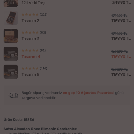
349.90 TL
12'li Viski Taşı
(225)
1799.90 TL
1199.90 TL
Tasarım 2
(82)
1799.90 TL
1199.90 TL
Tasarım 3
(92)
1699.90 TL
1199.90 TL
Tasarım 4
(126)
1699.90 TL
1199.90 TL
Tasarım 5
Bugün sipariş verirseniz
en geç 10 Ağustos Pazartesi
günü
kargoya verilecektir.
Ürün Kodu: 15836
Satın Almadan Önce Bilmeniz Gerekenler:
Kutu ölçüleri: 27 x 13 cm. Yükseklik 11 cm'dir.