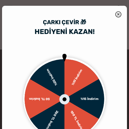
ÇARKI ÇEVIR 🎁
HEDİYENİ KAZAN!
HediyeSepeti
Kişiye Özel Bardak
Kişiye Özel Viski Bardağı Seti
%20 İndirim
%10 İndirim
%15 İndirim
50 TL İndirim
200 TL İndirim
100 TL İndirim