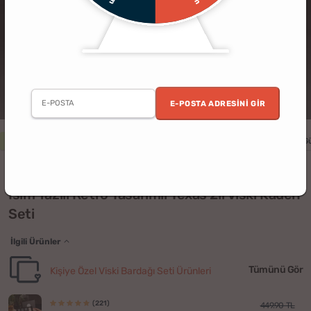
E-POSTA ADRESINI GIR
3 al 2 öde
Erkek
Kadın
Yıldönümü
Doğum Günü
Sevgililer G
(92)
İsim Yazılı Retro Tasarımlı Texas 2li Viski Kadeh
Seti
İlgili Ürünler
Tümünü Gör
Kişiye Özel Viski Bardağı Seti Ürünleri
(221)
449.90 TL