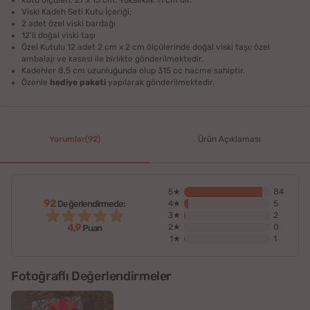
Viski Kadeh Seti Kutu İçeriği;
2 adet özel viski bardağı
12'li doğal viski taşı
Özel Kutulu 12 adet 2 cm x 2 cm ölçülerinde doğal viski taşı; özel
ambalajı ve kesesi ile birlikte gönderilmektedir.
Kadehler 8,5 cm uzunluğunda olup 315 cc hacme sahiptir.
Özenle
hediye paketi
yapılarak gönderilmektedir.
Yorumlar(92)
Ürün Açıklaması
5★
84
92
Değerlendirmede:
4★
5
3★
2
4,9
2★
0
Puan
1★
1
Fotoğraflı Değerlendirmeler