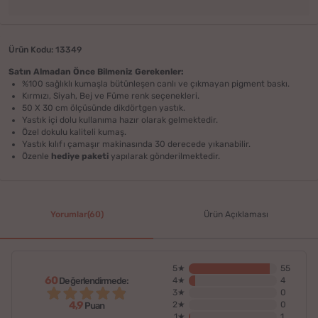
Ürün Kodu: 13349
Satın Almadan Önce Bilmeniz Gerekenler:
%100 sağlıklı kumaşla bütünleşen canlı ve çıkmayan pigment baskı.
Kırmızı, Siyah, Bej ve Füme renk seçenekleri.
50 X 30 cm ölçüsünde dikdörtgen yastık.
Yastık içi dolu kullanıma hazır olarak gelmektedir.
Özel dokulu kaliteli kumaş.
Yastık kılıfı çamaşır makinasında 30 derecede yıkanabilir.
Özenle
hediye paketi
yapılarak gönderilmektedir.
Yorumlar(60)
Ürün Açıklaması
5★
55
60
Değerlendirmede:
4★
4
3★
0
4,9
2★
0
Puan
1★
1