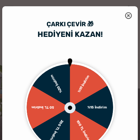
ÇARKI ÇEVIR 🎁
HEDİYENİ KAZAN!
HediyeSepeti
Kişiye Özel Yastık
İsim Yazılı Baskılı Bel Yastığı
%20 İndirim
%10 İndirim
%15 İndirim
50 TL İndirim
200 TL İndirim
100 TL İndirim