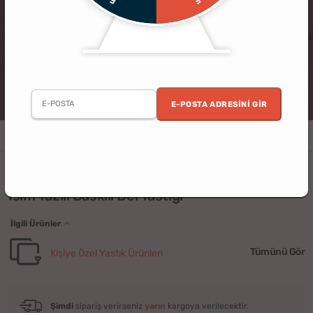
E-POSTA ADRESINI GIR
Erkek
Kadın
Doğum Günü
Yılbaşı
Sevgili
Anne
Arkadaş
(60)
İsim Yazılı Baskılı Bel Yastığı
İlgili Ürünler
Tümünü Gör
Kişiye Özel Yastık Ürünleri
Şimdi
sipariş verirseniz
yarın
kargoya verilecektir.