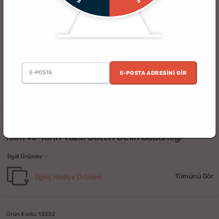
E-POSTA ADRESINI GIR
Düğün
Kişiye Özel
Nişan
(1)
İsim ve Tarih Yazılı Saten Gelin Sabahlığı
İlgili Ürünler
Tümünü Gör
İlginç Hediye Ürünleri
Ürün Kodu: 12232