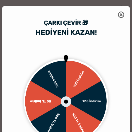
ÇARKI ÇEVIR 🎁
HEDİYENİ KAZAN!
HediyeSepeti
İlginç Hediye
İsim ve Tarih Yazılı Saten Gelin Sabahlığ
KARGO BEDAVA
%20 İndirim
%10 İndirim
%15 İndirim
50 TL İndirim
200 TL İndirim
100 TL İndirim