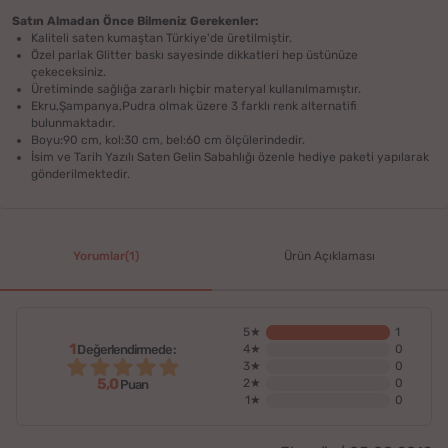
Satın Almadan Önce Bilmeniz Gerekenler:
Kaliteli saten kumaştan Türkiye'de üretilmiştir.
Özel parlak Glitter baskı sayesinde dikkatleri hep üstünüze
çekeceksiniz.
Üretiminde sağlığa zararlı hiçbir materyal kullanılmamıştır.
Ekru,Şampanya,Pudra olmak üzere 3 farklı renk alternatifi
bulunmaktadır.
Boyu:90 cm, kol:30 cm, bel:60 cm ölçülerindedir.
İsim ve Tarih Yazılı Saten Gelin Sabahlığı
özenle hediye paketi yapılarak
gönderilmektedir.
Yorumlar(1)
Ürün Açıklaması
5★
1
1
Değerlendirmede:
4★
0
3★
0
5,0
2★
0
Puan
1★
0