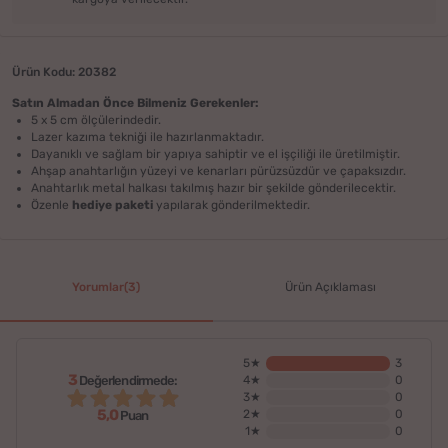
Ürün Kodu: 20382
Satın Almadan Önce Bilmeniz Gerekenler:
5 x 5 cm ölçülerindedir.
Lazer kazıma tekniği ile hazırlanmaktadır.
Dayanıklı ve sağlam bir yapıya sahiptir ve el işçiliği ile üretilmiştir.
Ahşap anahtarlığın yüzeyi ve kenarları pürüzsüzdür ve çapaksızdır.
Anahtarlık metal halkası takılmış hazır bir şekilde gönderilecektir.
Özenle
hediye paketi
yapılarak gönderilmektedir.
Yorumlar(3)
Ürün Açıklaması
5★
3
3
Değerlendirmede:
4★
0
3★
0
5,0
2★
0
Puan
1★
0