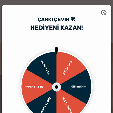
ÇARKI ÇEVIR 🎁
HEDİYENİ KAZAN!
HediyeSepeti
Kişiye Özel Hediyelik Aksesuar
Fotoğraflı ve İsimli An
%20 İndirim
%10 İndirim
%15 İndirim
50 TL İndirim
200 TL İndirim
100 TL İndirim