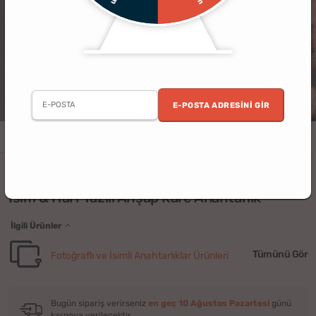
E-POSTA ADRESINI GIR
Erkek
Kadın
Doğum Günü
Sevgili
Arkadaş
Ev
Arabalar
(3)
İsim & Harf Yazılı Ahşap Kare Anahtarlık
İlgili Ürünler
Tümünü Gör
Fotoğraflı ve İsimli Anahtarlıklar Ürünleri
Bugün sipariş verirseniz
en geç 10 Ağustos Pazartesi
günü
kargoya verilecektir.