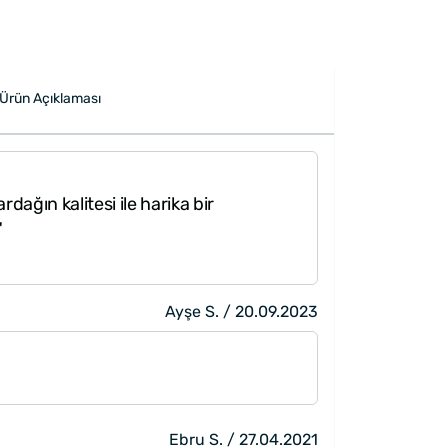
Ürün Açıklaması
dağın kalitesi ile harika bir
"Hızlı teslimat 
"
paketleside ayrıc
Ayşe S. / 20.09.2023
Ebru S. / 27.04.2021