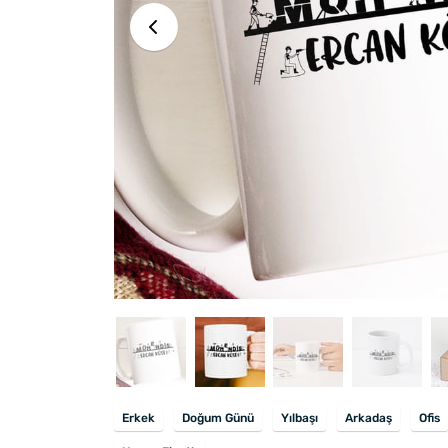
Erkek
Doğum Günü
Yılbaşı
Arkadaş
Ofis