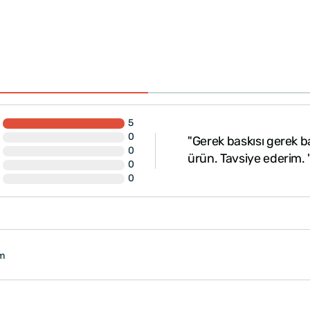
5
0
ca elimize ulaştı.
"Gerek baskısı gerek bar
0
ürün. Tavsiye ederim. 
0
0
im