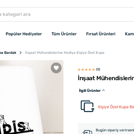
Popüler Hediyeler
Tüm Ürünler
Fırsat Ürünleri
Kam
upa Bardak
İnşaat Mühendislerine Hediye Kişiye Özel Kupa
(5)
İnşaat Mühendisleri
İlgili Ürünler
Kişiye Özel Kupa B
Bugün sipariş verirsen