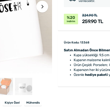
verilecektir.
324.90 TL
%20
259.90 TL
indirim
Ürün Kodu: 13368
Satın Almadan Önce Bilmen
Kupa yüksekliği: 9,5 cm
Kupanın malzeme kalınlı
Ürün Çeşidi: Porselen; k
Kupanızın her iki yüzün
Özenle
hediye paketi
y
Kişiye Özel
Mühendis