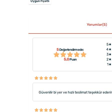
Uygun Fiyatlı
Yorumlar(5)
5★
5
4★
Değerlendirmede:
"Baskısı gayet güzeldi ve hızlı
ler"
3★
Teşekkürler :)"
5,0
2★
Puan
1★
Güvenilir bi yer ve hızlı teslimat teşekkür eder