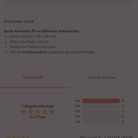
Ürün Kodu: 3244
Satın Almadan Önce Bilmeniz Gerekenler:
Künye ölçüleri: 25 x 34 mm
Zincir uzunluğu: 65 cm
Malzeme: Paslanmaz Çelik
Özenle
hediye paketi
yapılarak gönderilmektedir.
Yorumlar(4)
Ürün Açıklaması
5★
4
4
Değerlendirmede:
4★
0
3★
0
5,0
2★
0
Puan
1★
0
Reyyan Ş. / 07.03.2025