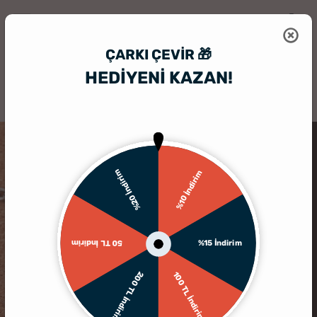
ÇARKI ÇEVIR 🎁
HEDİYENİ KAZAN!
HediyeSepeti
Kişiye Özel Hediyelik Aksesuar
Hediyelik Asker Künye
%20 İndirim
%10 İndirim
%15 İndirim
50 TL İndirim
200 TL İndirim
100 TL İndirim