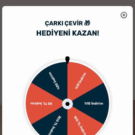
ÇARKI ÇEVIR 🎁
HEDİYENİ KAZAN!
HediyeSepeti
Kişiye Özel Hediyelik Aksesuar
Hediyelik İsimli Kolye
TÜKENDI
%20 İndirim
%10 İndirim
%15 İndirim
50 TL İndirim
200 TL İndirim
100 TL İndirim