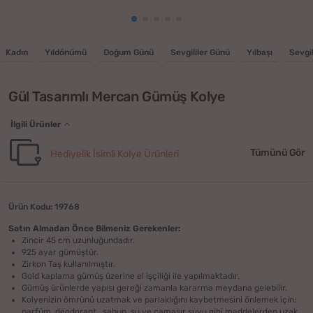
Kadın
Yıldönümü
Doğum Günü
Sevgililer Günü
Yılbaşı
Sevgil
Gül Tasarımlı Mercan Gümüş Kolye
İlgili Ürünler
Tümünü Gör
Hediyelik İsimli Kolye Ürünleri
Ürün Kodu: 19768
Satın Almadan Önce Bilmeniz Gerekenler:
Zincir 45 cm uzunluğundadır.
925 ayar gümüştür.
Zirkon Taş kullanılmıştır.
Gold kaplama gümüş üzerine el işçiliği ile yapılmaktadır.
Gümüş ürünlerde yapısı gereği zamanla kararma meydana gelebilir.
Kolyenizin ömrünü uzatmak ve parlaklığını kaybetmesini önlemek için;
parfüm, deodorant , sabun, su ve çamaşır suyu gibi maddelerden uzak