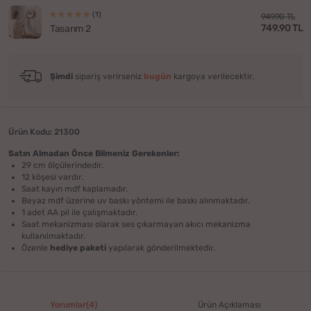
(1)
949.90 TL
749.90 TL
Tasarım 2
Şimdi
sipariş verirseniz
bugün
kargoya verilecektir.
Ürün Kodu: 21300
Satın Almadan Önce Bilmeniz Gerekenler:
29 cm ölçülerindedir.
12 köşesi vardır.
Saat kayın mdf kaplamadır.
Beyaz mdf üzerine uv baskı yöntemi ile baskı alınmaktadır.
1 adet AA pil ile çalışmaktadır.
Saat mekanizması olarak ses çıkarmayan akıcı mekanizma
kullanılmaktadır.
Özenle
hediye paketi
yapılarak gönderilmektedir.
Yorumlar(4)
Ürün Açıklaması