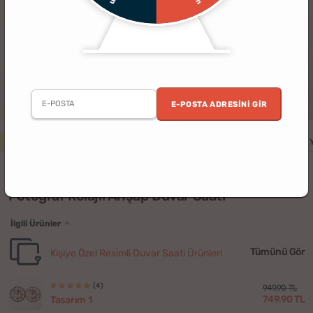
E-POSTA ADRESINI GIR
2. Ürün %30 İndirimli
Erkek
Kadın
Yıldönümü
Doğum Günü
(4)
Fotoğraf Kolajlı Ahşap Duvar Saati
İlgili Ürünler
Tümünü Gör
Kişiye Özel Resimli Duvar Saati Ürünleri
(4)
949.90 TL
749.90 TL
Tasarım 1