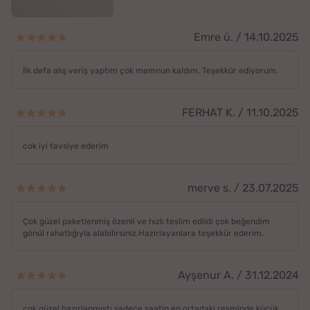
Emre ü. / 14.10.2025
İlk defa alış veriş yaptım çok memnun kaldım. Teşekkür ediyorum.
FERHAT K. / 11.10.2025
cok iyi tavsiye ederim
merve s. / 23.07.2025
Çok güzel paketlenmiş özenli ve hızlı teslim edildi çok beğendim
gönül rahatlığıyla alabilirsiniz.Hazirlayanlara teşekkür ederim.
Ayşenur A. / 31.12.2024
çok güzel hazırlanmıştı sadece saatin en ortadaki resminde küçük