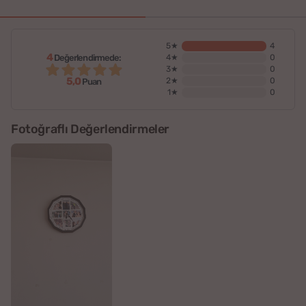
5★
4
4
Değerlendirmede:
4★
0
3★
0
5,0
2★
0
Puan
1★
0
Fotoğraflı Değerlendirmeler