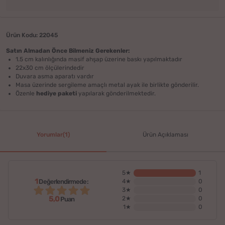
Ürün Kodu: 22045
Satın Almadan Önce Bilmeniz Gerekenler:
1.5 cm kalınlığında masif ahşap üzerine baskı yapılmaktadır
22x30 cm ölçülerindedir
Duvara asma aparatı vardır
Masa üzerinde sergileme amaçlı metal ayak ile birlikte gönderilir.
Özenle
hediye paketi
yapılarak gönderilmektedir.
Yorumlar(1)
Ürün Açıklaması
5★
1
1
Değerlendirmede:
4★
0
3★
0
5,0
2★
0
Puan
1★
0