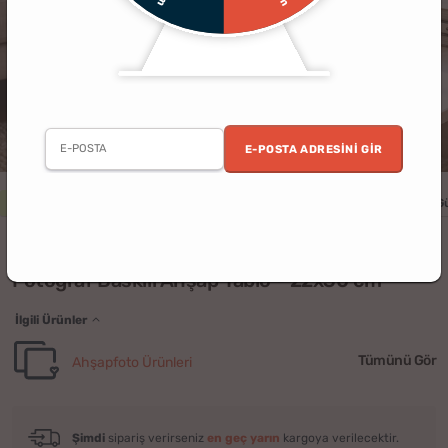
E-POSTA ADRESINI GIR
3 al 2 öde
Erkek
Kadın
Yıldönümü
Doğum Günü
Sevgililer G
(1)
Fotoğraf Baskılı Ahşap Tablo - 22x30 cm
İlgili Ürünler
Tümünü Gör
Ahşapfoto Ürünleri
Şimdi
sipariş verirseniz
en geç yarın
kargoya verilecektir.