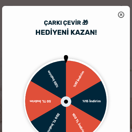
ÇARKI ÇEVIR 🎁
HEDİYENİ KAZAN!
HediyeSepeti
Ahşapfoto
Fotoğraf Baskılı Ahşap Tablo - 22x30 cm
%20 İndirim
%10 İndirim
%15 İndirim
50 TL İndirim
200 TL İndirim
100 TL İndirim