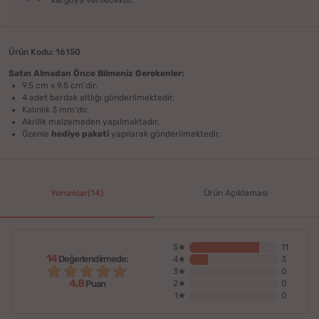
Ürün Kodu: 16150
Satın Almadan Önce Bilmeniz Gerekenler:
9.5 cm x 9.5 cm'dir.
4 adet bardak altlığı gönderilmektedir.
Kalınlık 3 mm'dir.
Akrilik malzemeden yapılmaktadır.
Özenle
hediye paketi
yapılarak gönderilmektedir.
Yorumlar(14)
Ürün Açıklaması
5★
11
14
Değerlendirmede:
4★
3
3★
0
4,8
2★
0
Puan
1★
0