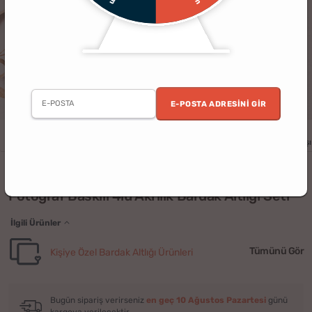
E-POSTA ADRESINI GIR
Erkek
Kadın
Yıldönümü
Doğum Günü
Sevgililer Günü
Yılbaşı
(14)
Fotoğraf Baskılı 4lü Akrilik Bardak Altlığı Seti
İlgili Ürünler
Tümünü Gör
Kişiye Özel Bardak Altlığı Ürünleri
Bugün sipariş verirseniz
en geç 10 Ağustos Pazartesi
günü
kargoya verilecektir.