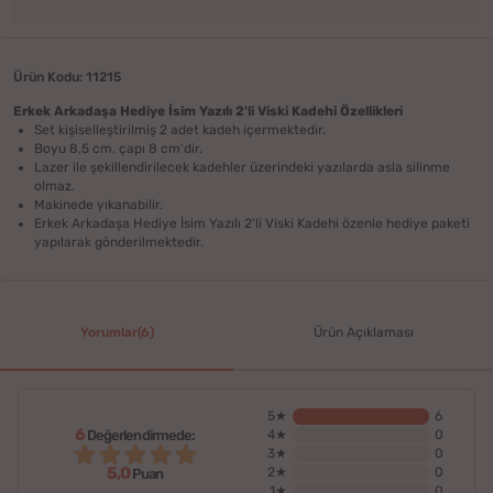
Ürün Kodu: 11215
Erkek Arkadaşa Hediye İsim Yazılı 2'li Viski Kadehi​​​​ Özellikleri
Set kişiselleştirilmiş 2 adet kadeh içermektedir.
Boyu 8,5 cm, çapı 8 cm'dir.
Lazer ile şekillendirilecek kadehler üzerindeki yazılarda asla silinme
olmaz.
Makinede yıkanabilir.
Erkek Arkadaşa Hediye İsim Yazılı 2'li Viski Kadehi özenle hediye paketi
yapılarak gönderilmektedir.
Yorumlar(6)
Ürün Açıklaması
5★
6
6
Değerlendirmede:
4★
0
3★
0
5,0
2★
0
Puan
1★
0