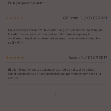
Ürün çok güzel teşekürler
Gülistan G. / 05.07.2021
Çok teşekkür ederim özel bi o kadar da güzel şık hediye paketim için
O kadar hoş ve şık bı şekilda hediye paketlemesi yapılmış ki
anlatamam teşekkür ederim hediye sepeti ailesi elinize emeğinize
sağlık 🌹😊
Sezen Y. / 07.09.2017
Bilgilendirme ve destek açısından da, hediye kalitesi ve gönderi
takibi açısından da verilen hizmetten çok memnun kaldım teşekkür
ederim
1