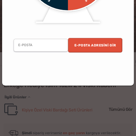
E-POSTA ADRESINI GIR
Erkek
Doğum Günü
Babalar Günü
Yılbaşı
Baba
Arkadaş
(6)
Erkeğe Hediye İsim Yazılı 2'li Viski Kadehi
İlgili Ürünler
Tümünü Gör
Kişiye Özel Viski Bardağı Seti Ürünleri
Şimdi
sipariş verirseniz
en geç yarın
kargoya verilecektir.