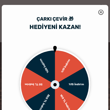
ÇARKI ÇEVIR 🎁
HEDİYENİ KAZAN!
HediyeSepeti
Kişiye Özel Bardak
Kişiye Özel Viski Bardağı Seti
%20 İndirim
%10 İndirim
%15 İndirim
50 TL İndirim
200 TL İndirim
100 TL İndirim