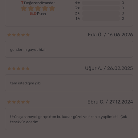
7
Değerlendirmede:
4★
0
3★
0
5,0
2★
0
Puan
1★
0
Eda Ö. / 16.06.2026
gonderim gayet hizli
Uğur A. / 26.02.2025
tam istediğim gibi
Ebru G. / 27.12.2024
Ürün şahaneydi gerçekten bu kadar güzel ve özenle yapilmisti . Çok
tesekkür ederim