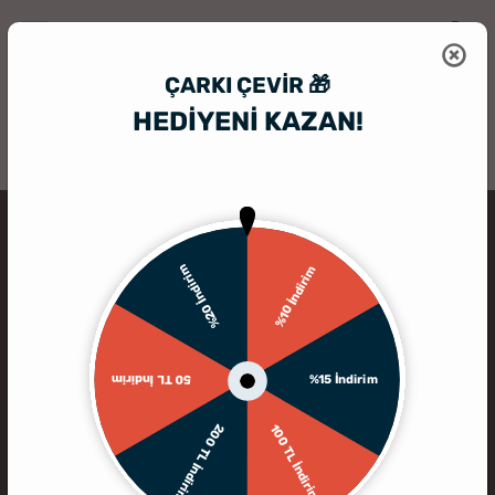
ÇARKI ÇEVIR 🎁
HEDİYENİ KAZAN!
HediyeSepeti
Kişiye Özel Bardak
Kişiye Özel Viski Bardağı Seti
%20 İndirim
%10 İndirim
%15 İndirim
50 TL İndirim
200 TL İndirim
100 TL İndirim