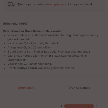
Şimdi
sipariş verirseniz
en geç yarın
kargoya verilecektir.
Ürün Kodu: 16447
Satın Almadan Önce Bilmeniz Gerekenler:
Viski setinde içerisinde 1 adet özel viski bardağı, 3'lü doğal viski taşı
gönderilmektedir.
Viski kadehi 7,4 x 9,3 cm ölçülerindedir.
Ahşap kutu ölçüsü 20 cm x 15 cm
3 adet 2 cm x 2 cm ölçülerinde doğal viski taşı bulunmaktadır
Özel ahşap kutusu üzerine isminiz lazer kazıma yöntemi ile
yazılmaktadır.
Viski kadehi 320 cc hacmindedir.
Özenle
hediye paketi
yapılarak gönderilmektedir.
Yorumlar(7)
Ürün Açıklaması
5★
7