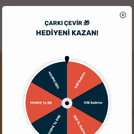
ÇARKI ÇEVIR 🎁
HEDİYENİ KAZAN!
HediyeSepeti
Kişiye Özel Defter
Diş Doktoruna Teşekkür Hediyesi Kiş
%20 İndirim
%10 İndirim
%15 İndirim
50 TL İndirim
200 TL İndirim
100 TL İndirim