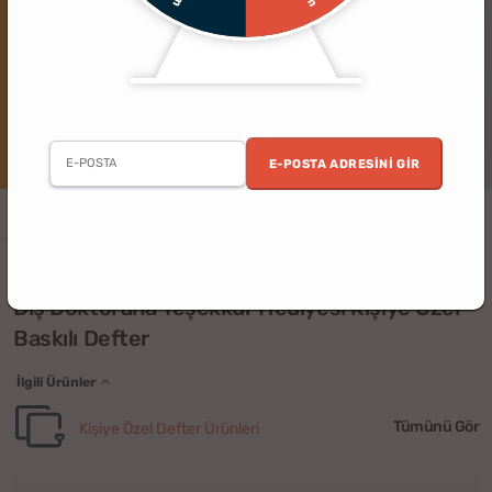
E-POSTA ADRESINI GIR
Erkek
Kadın
Ofis
Kişiye Özel
Diş Hekimi
Uygun Fiyatlı
(2)
Diş Doktoruna Teşekkür Hediyesi Kişiye Özel
Baskılı Defter
İlgili Ürünler
Tümünü Gör
Kişiye Özel Defter Ürünleri