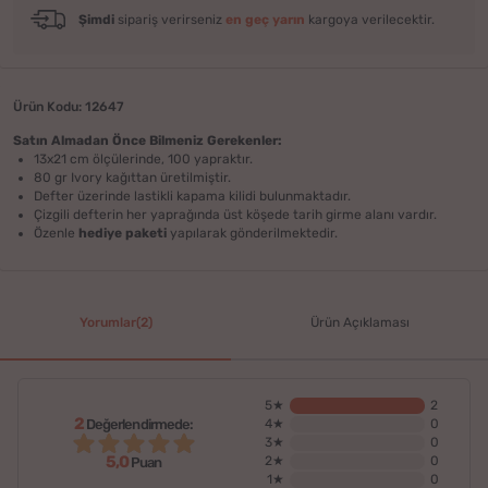
Şimdi
sipariş verirseniz
en geç yarın
kargoya verilecektir.
Ürün Kodu: 12647
Satın Almadan Önce Bilmeniz Gerekenler:
13x21 cm ölçülerinde, 100 yapraktır.
80 gr Ivory kağıttan üretilmiştir.
Defter üzerinde lastikli kapama kilidi bulunmaktadır.
Çizgili defterin her yaprağında üst köşede tarih girme alanı vardır.
Özenle
hediye paketi
yapılarak gönderilmektedir.
Yorumlar(2)
Ürün Açıklaması
5★
2
2
Değerlendirmede:
4★
0
3★
0
5,0
2★
0
Puan
1★
0