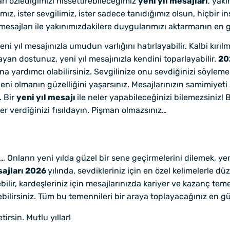
rı özlediğimizi hissettirebileceğimiz
yeni yıl mesajları
, yakı
ımız, ister sevgilimiz, ister sadece tanıdığımız olsun, hiçbir
 mesajları ile yakınımızdakilere duygularımızı aktarmanın en 
ni yıl mesajınızla umudun varlığını hatırlayabilir. Kalbi kırıl
ayan dostunuz, yeni yıl mesajınızla kendini toparlayabilir.
20
a yardımcı olabilirsiniz. Sevgilinize onu sevdiğinizi söylem
ni olmanın güzelliğini yaşarsınız. Mesajlarınızın samimiyeti
. Bir
yeni yıl mesajı
ile neler yapabileceğinizi bilemezsiniz! 
er verdiğinizi fısıldayın. Pişman olmazsınız…
Onların yeni yılda güzel bir sene geçirmelerini dilemek, yeni
sajları 2026
yılında, sevdikleriniz için en özel kelimelerle d
ilir, kardeşleriniz için mesajlarınızda kariyer ve kazanç teme
ebilirsiniz. Tüm bu temennileri bir araya toplayacağınız en güze
irsin. Mutlu yıllar!