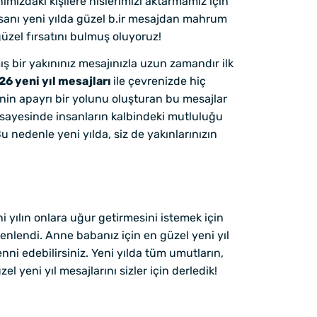
nımızdaki kişilere hislerimizi aktarmamız için
 insanı yeni yılda güzel b.ir mesajdan mahrum
güzel fırsatını bulmuş oluyoruz!
mış bir yakınınız mesajınızla uzun zamandır ilk
26
yeni yıl mesajları
ile çevrenizde hiç
enin apayrı bir yolunu oluşturan bu mesajlar
 sayesinde insanların kalbindeki mutluluğu
Bu nedenle yeni yılda, siz de yakınlarınızın
 yılın onlara uğur getirmesini istemek için
üzenlendi. Anne babanız için en güzel yeni yıl
nni edebilirsiniz. Yeni yılda tüm umutların,
l yeni yıl mesajlarını sizler için derledik!