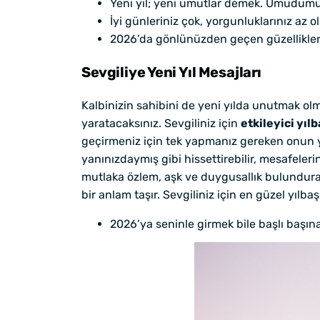
Yeni yıl; yeni umutlar demek. Umudumuz
İyi günleriniz çok, yorgunluklarınız az ol
2026’da gönlünüzden geçen güzellikler 
Sevgiliye Yeni Yıl Mesajları
Kalbinizin sahibini de yeni yılda unutmak olm
yaratacaksınız. Sevgiliniz için
etkileyici yıl
geçirmeniz için tek yapmanız gereken onun ya
yanınızdaymış gibi hissettirebilir, mesafeleri
mutlaka özlem, aşk ve duygusallık bulunduracak
bir anlam taşır. Sevgiliniz için en güzel yılbaşı
2026’ya seninle girmek bile başlı başına