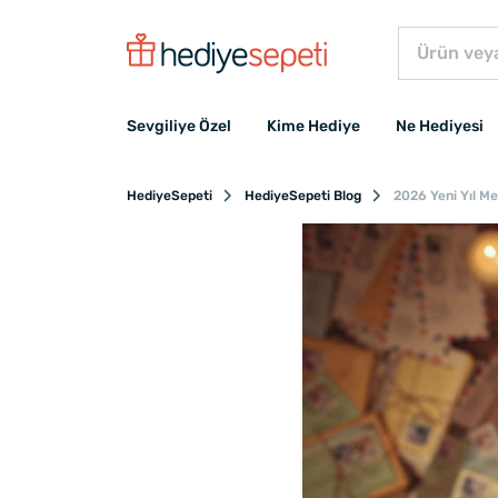
Sevgiliye Özel
Kime Hediye
Ne Hediyesi
HediyeSepeti
HediyeSepeti Blog
2026 Yeni Yıl Mes