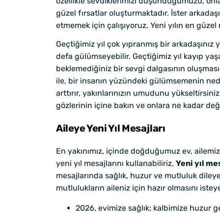
özellikle sevdiklerimizi düşündüğümüzü, onla
güzel fırsatlar oluşturmaktadır. İster arkadaş
etmemek için çalışıyoruz. Yeni yılın en güzel
Geçtiğimiz yıl çok yıpranmış bir arkadaşınız ye
defa gülümseyebilir. Geçtiğimiz yıl kayıp yaş
beklemediğiniz bir sevgi dalgasının oluşmasın
ile, bir insanın yüzündeki gülümsemenin nede
arttırır, yakınlarınızın umudunu yükseltirsiniz
gözlerinin içine bakın ve onlara ne kadar değ
Aileye Yeni Yıl Mesajları
En yakınımız, içinde doğduğumuz ev, ailemiz… 
yeni yıl mesajlarını kullanabiliriz.
Yeni yıl me
mesajlarında sağlık, huzur ve mutluluk dileyeb
mutlulukların aileniz için hazır olmasını istey
2026, evimize sağlık; kalbimize huzur get