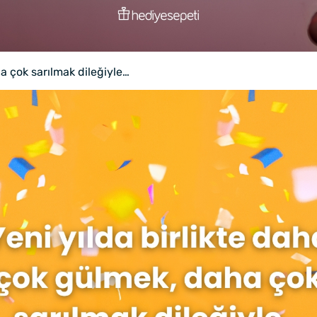
a çok sarılmak dileğiyle…