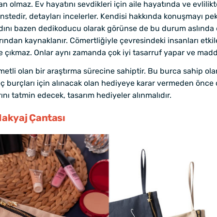
olmaz. Ev hayatını sevdikleri için aile hayatında ve evlilikte 
stedir, detayları incelerler. Kendisi hakkında konuşmayı pe
nı bazen dedikoducu olarak görünse de bu durum aslında on
ından kaynaklanır. Cömertliğiyle çevresindeki insanları etki
 çıkmaz. Onlar aynı zamanda çok iyi tasarruf yapar ve maddi 
etli olan bir araştırma sürecine sahiptir. Bu burca sahip ola
eç burçları için alınacak olan hediyeye karar vermeden önce 
ı tatmin edecek, tasarım hediyeler alınmalıdır.
Makyaj Çantası