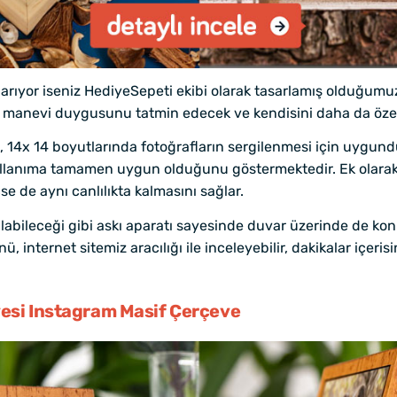
ri arıyor iseniz HediyeSepeti ekibi olarak tasarlamış olduğu
n manevi duygusunu tatmin edecek ve kendisini daha da özel
 14x 14 boyutlarında fotoğrafların sergilenmesi için uygund
ullanıma tamamen uygun olduğunu göstermektedir. Ek olarak f
se de aynı canlılıkta kalmasını sağlar.
abileceği gibi askı aparatı sayesinde duvar üzerinde de konu
ü, internet sitemiz aracılığı ile inceleyebilir, dakikalar içeri
si Instagram Masif Çerçeve