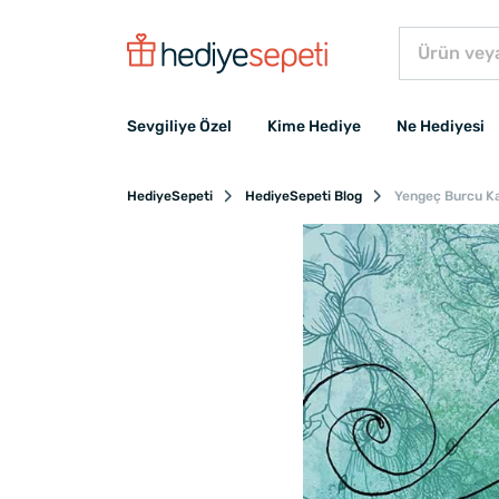
Sevgiliye Özel
Kime Hediye
Ne Hediyesi
HediyeSepeti
HediyeSepeti Blog
Yengeç Burcu Ka