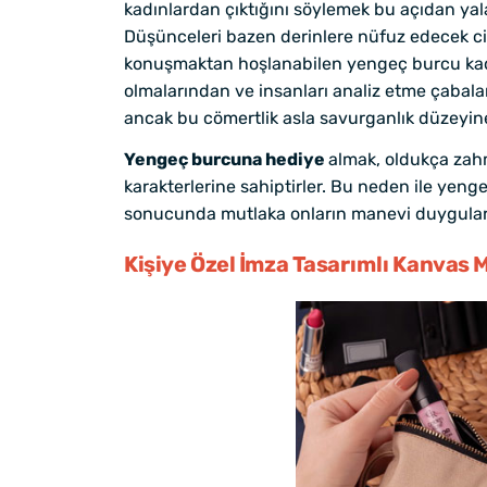
kadınlardan çıktığını söylemek bu açıdan yalan 
Düşünceleri bazen derinlere nüfuz edecek cin
konuşmaktan hoşlanabilen yengeç burcu kadı
olmalarından ve insanları analiz etme çabalar
ancak bu cömertlik asla savurganlık düzeyine
Yengeç burcuna hediye
almak, oldukça zahm
karakterlerine sahiptirler. Bu neden ile yeng
sonucunda mutlaka onların manevi duyguların
Kişiye Özel İmza Tasarımlı Kanvas 