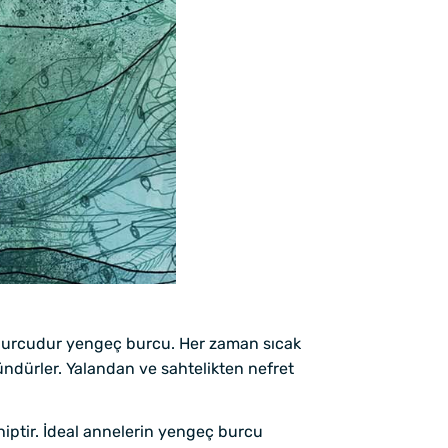
n burcudur yengeç burcu. Her zaman sıcak
ündürler. Yalandan ve sahtelikten nefret
iptir. İdeal annelerin yengeç burcu