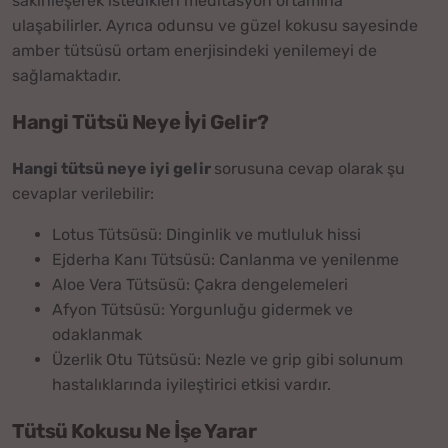
sakinleşerek istedikleri meditasyon ortamına
ulaşabilirler. Ayrıca odunsu ve güzel kokusu sayesinde
amber tütsüsü ortam enerjisindeki yenilemeyi de
sağlamaktadır.
Hangi Tütsü Neye İyi Gelir?
Hangi tütsü neye iyi gelir
sorusuna cevap olarak şu
cevaplar verilebilir:
Lotus Tütsüsü: Dinginlik ve mutluluk hissi
Ejderha Kanı Tütsüsü: Canlanma ve yenilenme
Aloe Vera Tütsüsü: Çakra dengelemeleri
Afyon Tütsüsü: Yorgunluğu gidermek ve
odaklanmak
Üzerlik Otu Tütsüsü: Nezle ve grip gibi solunum
hastalıklarında iyileştirici etkisi vardır.
Tütsü Kokusu Ne İşe Yarar