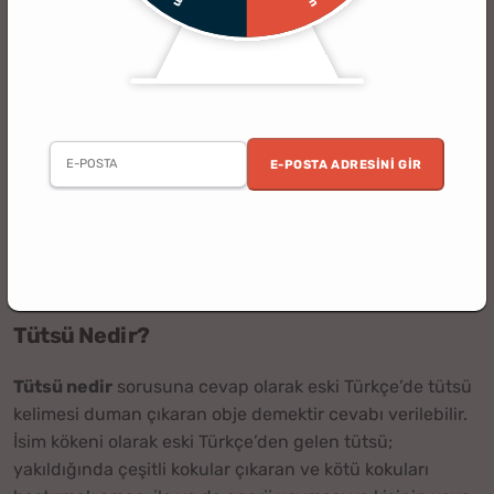
Tütsü Nedir - Tütsü Yakmak Ne İşe Yarar & Çeşitleri
Nelerdir
Tütsü kullanımı tahmini olarak 1.yy’a kadar uzanmaktadır
ve esas olarak dini seremonilerde kullanılma amacı ile
Arabistan’dan ithal edilen aromatik ağaçlardan yapılır.
E-POSTA ADRESINI GIR
Yüzyıllar boyunca kullanılan tütsüler, meditasyon,
ferahlama, kötü kokuları bastırma ve kötü ruhları kovmak
gibi amaçlar için kullanılmıştır. Yapılan araştırmalara göre
tütsü kullanımının kökeninde dini ayinlerin yattığını
kanıtlar.
Tütsü Nedir?
Tütsü nedir
sorusuna cevap olarak eski Türkçe’de tütsü
kelimesi duman çıkaran obje demektir cevabı verilebilir.
İsim kökeni olarak eski Türkçe’den gelen tütsü;
yakıldığında çeşitli kokular çıkaran ve kötü kokuları