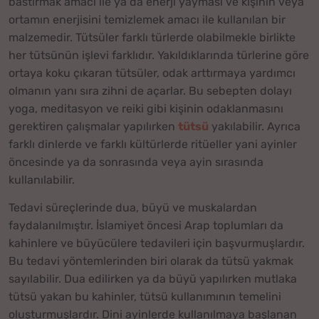
bastırmak amacı ile ya da enerji yayması ve kişinin veya
ortamın enerjisini temizlemek amacı ile kullanılan bir
malzemedir. Tütsüler farklı türlerde olabilmekle birlikte
her tütsünün işlevi farklıdır. Yakıldıklarında türlerine göre
ortaya koku çıkaran tütsüler, odak arttırmaya yardımcı
olmanın yanı sıra zihni de açarlar. Bu sebepten dolayı
yoga, meditasyon ve reiki gibi kişinin odaklanmasını
gerektiren çalışmalar yapılırken
tütsü
yakılabilir. Ayrıca
farklı dinlerde ve farklı kültürlerde ritüeller yani ayinler
öncesinde ya da sonrasında veya ayin sırasında
kullanılabilir.
Tedavi süreçlerinde dua, büyü ve muskalardan
faydalanılmıştır. İslamiyet öncesi Arap toplumları da
kahinlere ve büyücülere tedavileri için başvurmuşlardır.
Bu tedavi yöntemlerinden biri olarak da tütsü yakmak
sayılabilir. Dua edilirken ya da büyü yapılırken mutlaka
tütsü yakan bu kahinler, tütsü kullanımının temelini
oluşturmuşlardır. Dini ayinlerde kullanılmaya başlanan