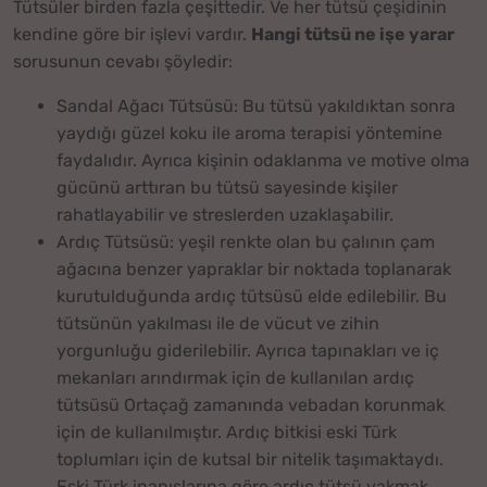
Tütsüler birden fazla çeşittedir. Ve her tütsü çeşidinin
kendine göre bir işlevi vardır.
Hangi tütsü ne işe yarar
sorusunun cevabı şöyledir:
Sandal Ağacı Tütsüsü: Bu tütsü yakıldıktan sonra
yaydığı güzel koku ile aroma terapisi yöntemine
faydalıdır. Ayrıca kişinin odaklanma ve motive olma
gücünü arttıran bu tütsü sayesinde kişiler
rahatlayabilir ve streslerden uzaklaşabilir.
Ardıç Tütsüsü: yeşil renkte olan bu çalının çam
ağacına benzer yapraklar bir noktada toplanarak
kurutulduğunda ardıç tütsüsü elde edilebilir. Bu
tütsünün yakılması ile de vücut ve zihin
yorgunluğu giderilebilir. Ayrıca tapınakları ve iç
mekanları arındırmak için de kullanılan ardıç
tütsüsü Ortaçağ zamanında vebadan korunmak
için de kullanılmıştır. Ardıç bitkisi eski Türk
toplumları için de kutsal bir nitelik taşımaktaydı.
Eski Türk inanışlarına göre ardıç tütsü yakmak,