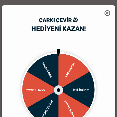
ÇARKI ÇEVIR 🎁
HEDİYENİ KAZAN!
HediyeSepeti
HediyeSepeti Blog
Tütsü Nedir - Tütsü Yakmak Ne İşe 
%20 İndirim
%10 İndirim
%15 İndirim
50 TL İndirim
200 TL İndirim
100 TL İndirim