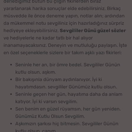
derlediğimiz bütün bu çılgın fikirlerden biraz
yararlanarak harika sonuçlar elde edebilirsiniz. Birkaç
müsvedde ile önce deneme yapın, notlar alın; ardından
da mükemmel notu sevgiliniz için hazırladığınız sürpriz
hediyeye ekleyebilirsiniz.
Sevgililer Günü güzel sözler
ve hediyelerle ne kadar tatlı bir hal alıyor
inanamayacaksınız. Deneyin ve mutluluğu paylaşın. İşte
en özel seçeneklerle sizlere bir takım aşklı yazı fikirleri:
Seninle her an, bir ömre bedel. Sevgililer Günün
kutlu olsun, aşkım.
Bir bakışınla dünyam aydınlanıyor. İyi ki
hayatımdasın. sevgililer Günümüz kutlu olsun.
Seninle geçen her gün, hayatıma daha da anlam
katıyor. İyi ki varsın sevgilim.
Sen benim en güzel rüyamsın, her gün yeniden.
Günümüz Kutlu Olsun Sevgilim.
Aşkımızın şarkısı hiç bitmesin. Sevgililer Günün
kutlu olsun, canım.