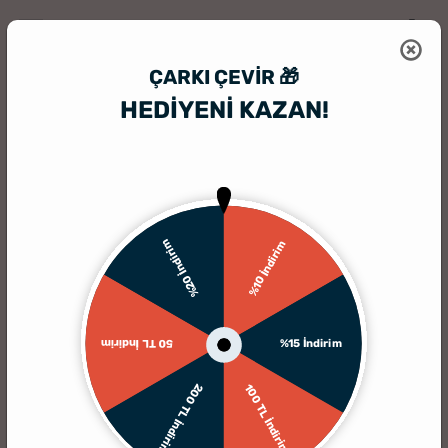
ÇARKI ÇEVIR 🎁
HEDİYENİ KAZAN!
HediyeSepeti
HediyeSepeti Blog
Sevgililer Gününe Özel 100 Söz! - E
%20 İndirim
%10 İndirim
%15 İndirim
50 TL İndirim
200 TL İndirim
100 TL İndirim