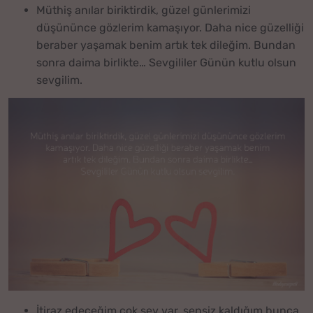
Müthiş anılar biriktirdik, güzel günlerimizi
düşününce gözlerim kamaşıyor. Daha nice güzelliği
beraber yaşamak benim artık tek dileğim. Bundan
sonra daima birlikte… Sevgililer Günün kutlu olsun
sevgilim.
İtiraz edeceğim çok şey var, sensiz kaldığım bunca