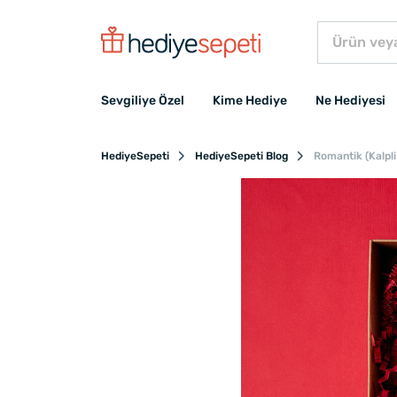
Sevgiliye Özel
Kime Hediye
Ne Hediyesi
HediyeSepeti
HediyeSepeti Blog
Romantik (Kalpli 