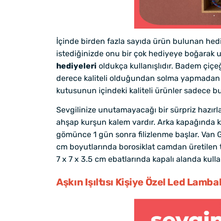
İçinde birden fazla sayıda ürün bulunan hedi
istediğinizde onu bir çok hediyeye boğarak un
hediyeleri
oldukça kullanışlıdır. Badem çiçeğ
derece kaliteli olduğundan solma yapmadan kal
kutusunun içindeki kaliteli ürünler sadece bun
Sevgilinize unutamayacağı bir sürpriz hazırl
ahşap kurşun kalem vardır. Arka kapağında 
gömünce 1 gün sonra filizlenme başlar. Van G
cm boyutlarında borosiklat camdan üretilen
7 x 7 x 3.5 cm ebatlarında kapalı alanda kul
Aşkın Işıltısı Kişiye Özel Led Lamb