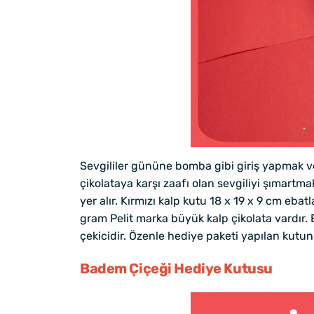
Sevgililer gününe bomba gibi giriş yapmak ve s
çikolataya karşı zaafı olan sevgiliyi şımartm
yer alır. Kırmızı kalp kutu 18 x 19 x 9 cm eba
gram Pelit marka büyük kalp çikolata vardır. 
çekicidir. Özenle hediye paketi yapılan kutu
Badem Çiçeği Hediye Kutusu