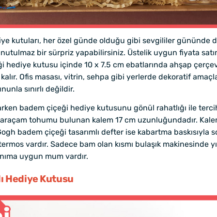
ye kutuları, her özel günde olduğu gibi sevgililer gününde de
utulmaz bir sürpriz yapabilirsiniz. Üstelik uygun fiyata satı
i hediye kutusu içinde 10 x 7.5 cm ebatlarında ahşap çerçeve 
ır. Ofis masası, vitrin, sehpa gibi yerlerde dekoratif amaçla
unla sınırlı değildir.
arken badem çiçeği hediye kutusunu gönül rahatlığı ile terci
karaçam tohumu bulunan kalem 17 cm uzunluğundadır. Kalem 
ogh badem çiçeği tasarımlı defter ise kabartma baskısıyla son
 termos vardır. Sadece bam olan kısmı bulaşık makinesinde
lanıma uygun mum vardır.
alı Hediye Kutusu