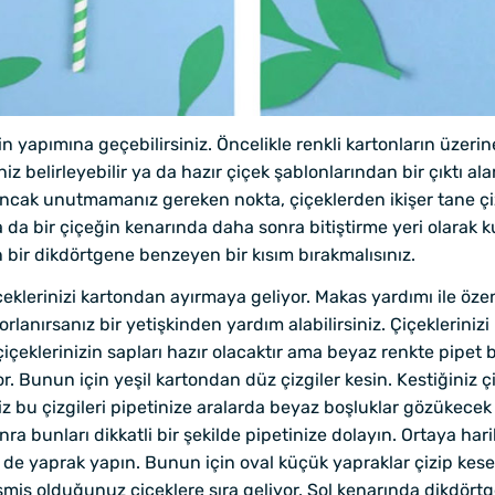
n yapımına geçebilirsiniz. Öncelikle renkli kartonların üzerine
niz belirleyebilir ya da hazır çiçek şablonlarından bir çıktı a
. Ancak unutmamanız gereken nokta, çiçeklerden ikişer tane çi
 da bir çiçeğin kenarında daha sonra bitiştirme yeri olarak k
 bir dikdörtgene benzeyen bir kısım bırakmalısınız.
çeklerinizi kartondan ayırmaya geliyor. Makas yardımı ile özenl
anırsanız bir yetişkinden yardım alabilirsiniz. Çiçeklerinizi 
çiçeklerinizin sapları hazır olacaktır ama beyaz renkte pipe
or. Bunun için yeşil kartondan düz çizgiler kesin. Kestiğiniz
 bu çizgileri pipetinize aralarda beyaz boşluklar gözükecek ş
onra bunları dikkatli bir şekilde pipetinize dolayın. Ortaya har
e de yaprak yapın. Bunun için oval küçük yapraklar çizip keseb
smiş olduğunuz çiçeklere sıra geliyor. Sol kenarında dikdört