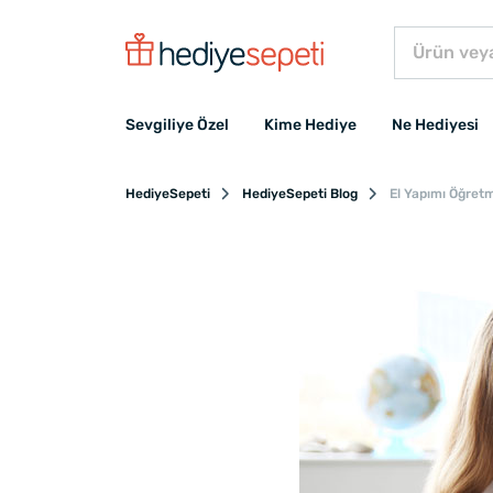
Sevgiliye Özel
Kime Hediye
Ne Hediyesi
HediyeSepeti
HediyeSepeti Blog
El Yapımı Öğretm