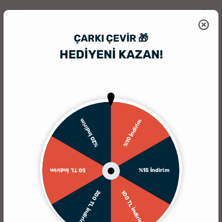
ÇARKI ÇEVIR 🎁
HEDİYENİ KAZAN!
HediyeSepeti
HediyeSepeti Blog
Manalı Sözler - Etkileyici En Manal
%20 İndirim
%10 İndirim
%15 İndirim
50 TL İndirim
200 TL İndirim
100 TL İndirim