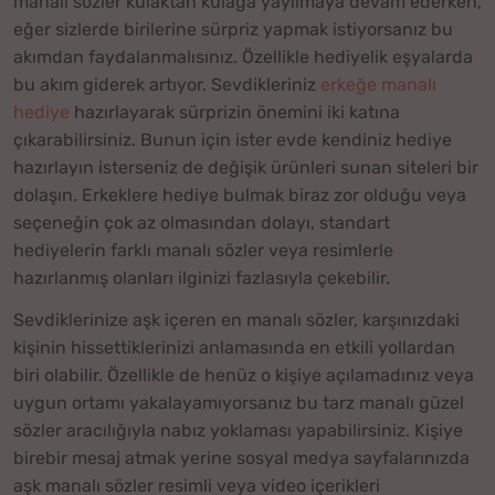
manalı sözler kulaktan kulağa yayılmaya devam ederken,
eğer sizlerde birilerine sürpriz yapmak istiyorsanız bu
akımdan faydalanmalısınız. Özellikle hediyelik eşyalarda
bu akım giderek artıyor. Sevdikleriniz
erkeğe manalı
hediye
hazırlayarak sürprizin önemini iki katına
çıkarabilirsiniz. Bunun için ister evde kendiniz hediye
hazırlayın isterseniz de değişik ürünleri sunan siteleri bir
dolaşın. Erkeklere hediye bulmak biraz zor olduğu veya
seçeneğin çok az olmasından dolayı, standart
hediyelerin farklı manalı sözler veya resimlerle
hazırlanmış olanları ilginizi fazlasıyla çekebilir.
Sevdiklerinize aşk içeren en manalı sözler, karşınızdaki
kişinin hissettiklerinizi anlamasında en etkili yollardan
biri olabilir. Özellikle de henüz o kişiye açılamadınız veya
uygun ortamı yakalayamıyorsanız bu tarz manalı güzel
sözler aracılığıyla nabız yoklaması yapabilirsiniz. Kişiye
birebir mesaj atmak yerine sosyal medya sayfalarınızda
aşk manalı sözler resimli veya video içerikleri