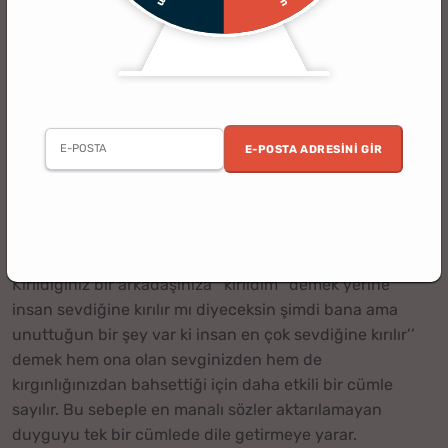
Manalı Sözler - Etkileyici En Manalı 50 Söz - Manalı Aşk
Sözleri
Dikkatinizi Çekebilir ►
Sevgiliye En Anlamlı
Hediyeler
E-POSTA ADRESINI GIR
İnsanların duygu ve düşüncelerini anlatmaya yarayan
manalı sözler sadece iyi duyguları değil, kişinin kırgınlık
veya küslük gibi durumlarda da sık sık başvurduğu
iletişim yollarından birisi sayılabilir. Bazen farklı
söylemler aracılığıyla duygular daha net aktarılabilir.
Kırıldığınız bir arkadaşınıza ‘’kırıldım’’ demek yerine‘’
insan sevdiğine kırılır mı diyeceksin şimdi bana ama
unuttuğun bir şey var ki insan en çok sevdiğine kırılır’’
demek hem ona olan sevginizden hem de
kırgınlığınızdan bahsettiği için daha etkili bir cümle
sayılır. Bu sebeple en manalı sözler aktarılamayan
duyguyu tek bir cümlede dile getirmeye yarar.