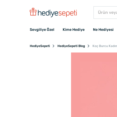
Sevgiliye Özel
Kime Hediye
Ne Hediyesi
HediyeSepeti
HediyeSepeti Blog
Koç Burcu Kadın