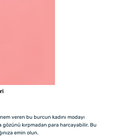
ri
e önem veren bu burcun kadını modayı
da gözünü kırpmadan para harcayabilir. Bu
ğınıza emin olun.