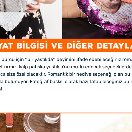
rcu için ‘’bir yastıkda’’ deyimini ifade edebileceğiniz roma
el kırmızı kalp patiska yastık o’nu mutlu edecek seçeneklerd
ızca size özel olacaktır. Romantik bir hediye seçeneği olan b
a bulunuyor. Fotoğraf baskılı olarak hazırlatabileceğiniz bu h
!