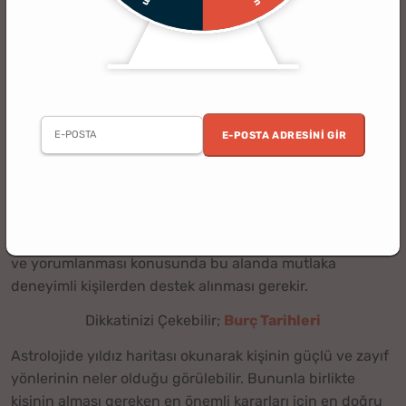
Doğum Haritası (Yıldız Haritası) Nedir? Yıldız Haritası
Ne İşe Yarar
Astrolojide sık sık telaffuz edilen doğum haritası, kişinin
dünyaya geldiği zamandaki gezegenlerin konumunu
ortaya koyan bir göstergedir. Yıldız haritası olarak da
E-POSTA ADRESINI GIR
adlandırılan bu göstergeler, halk arasında oldukça
popülerdir. Kısaca kişinin doğum anında gezegenlerin
güneş çevresindeki yerlerini inceleyen doğum haritası,
kişinin yaşamı, geçmişi ve geleceği hakkında pek çok
bilgi edinmeyi kolaylaştırır. Doğum haritasının okunması
ve yorumlanması konusunda bu alanda mutlaka
deneyimli kişilerden destek alınması gerekir.
Dikkatinizi Çekebilir;
Burç Tarihleri
Astrolojide yıldız haritası okunarak kişinin güçlü ve zayıf
yönlerinin neler olduğu görülebilir. Bununla birlikte
kişinin alması gereken en önemli kararları için en doğru