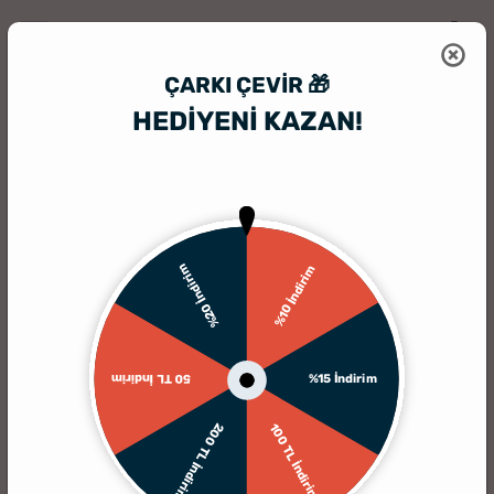
ÇARKI ÇEVIR 🎁
HEDİYENİ KAZAN!
HediyeSepeti
HediyeSepeti Blog
Doğum Haritası (Yıldız Haritası) Ne
%20 İndirim
%10 İndirim
%15 İndirim
50 TL İndirim
200 TL İndirim
100 TL İndirim