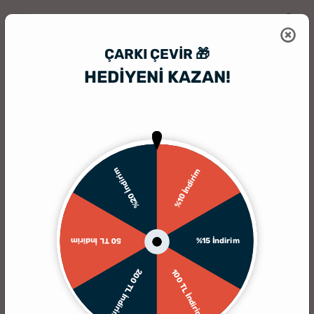
ÇARKI ÇEVIR 🎁
HEDİYENİ KAZAN!
HediyeSepeti
HediyeSepeti Blog
Doğum Günü Ev Süslemeleri için 
%20 İndirim
%10 İndirim
%15 İndirim
50 TL İndirim
200 TL İndirim
100 TL İndirim