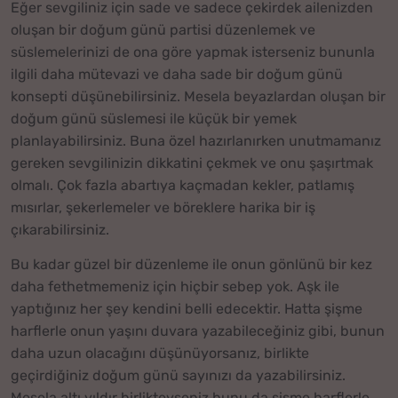
Eğer sevgiliniz için sade ve sadece çekirdek ailenizden
oluşan bir doğum günü partisi düzenlemek ve
süslemelerinizi de ona göre yapmak isterseniz bununla
ilgili daha mütevazi ve daha sade bir doğum günü
konsepti düşünebilirsiniz. Mesela beyazlardan oluşan bir
doğum günü süslemesi ile küçük bir yemek
planlayabilirsiniz. Buna özel hazırlanırken unutmamanız
gereken sevgilinizin dikkatini çekmek ve onu şaşırtmak
olmalı. Çok fazla abartıya kaçmadan kekler, patlamış
mısırlar, şekerlemeler ve böreklere harika bir iş
çıkarabilirsiniz.
Bu kadar güzel bir düzenleme ile onun gönlünü bir kez
daha fethetmemeniz için hiçbir sebep yok. Aşk ile
yaptığınız her şey kendini belli edecektir. Hatta şişme
harflerle onun yaşını duvara yazabileceğiniz gibi, bunun
daha uzun olacağını düşünüyorsanız, birlikte
geçirdiğiniz doğum günü sayınızı da yazabilirsiniz.
Mesela altı yıldır birlikteyseniz bunu da şişme harflerle