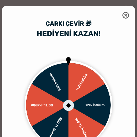
ÇARKI ÇEVIR 🎁
HEDİYENİ KAZAN!
HediyeSepeti
HediyeSepeti Blog
Boğa Burcu Erkeğine Hediye Fikirl
%20 İndirim
%10 İndirim
%15 İndirim
50 TL İndirim
200 TL İndirim
100 TL İndirim