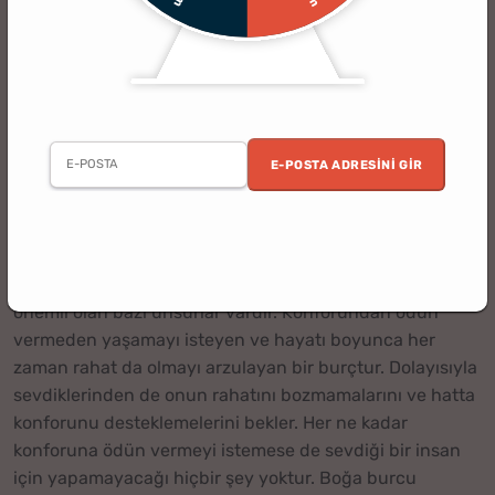
Boğa Burcu Erkeğine Hediye Fikirleri - Boğa Erkeğine
15+ Hediye
Dikkatinizi Çekebilir ►
Boğa Burcu Erkeğine
Hediye
E-POSTA ADRESINI GIR
Boğa burcu erkeği, boğa burcu kadını gibi kararlılığı ile
ön plana çıkar. Güvenilir bir burç olmasına karşın bazı
zamanlarda kafa karışıklığı yaşayabilmesi çok
mümkündür. Pratik zekası olan ve genellikle pratik
hediyeler almaktan hoşlanan boğa burcu erkeği için
önemli olan bazı unsurlar vardır. Konforundan ödün
vermeden yaşamayı isteyen ve hayatı boyunca her
zaman rahat da olmayı arzulayan bir burçtur. Dolayısıyla
sevdiklerinden de onun rahatını bozmamalarını ve hatta
konforunu desteklemelerini bekler. Her ne kadar
konforuna ödün vermeyi istemese de sevdiği bir insan
için yapamayacağı hiçbir şey yoktur. Boğa burcu