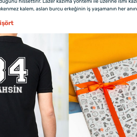
ğünü hissettirir. Lazer kazıma yöntemi ile üzerine ismi kazın
tükenmez kalem, aslan burcu erkeğinin iş yaşamanın her anınd
işört