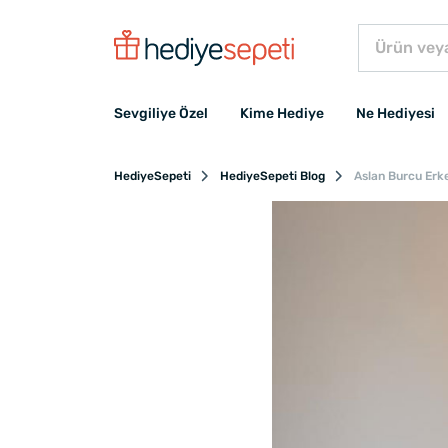
Sevgiliye Özel
Kime Hediye
Ne Hediyesi
HediyeSepeti
HediyeSepeti Blog
Aslan Burcu Erke