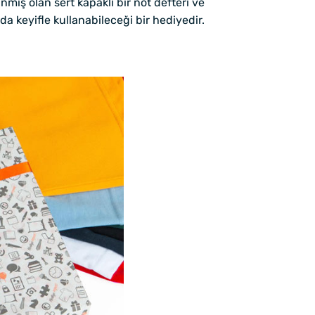
mış olan sert kapaklı bir not defteri ve
a keyifle kullanabileceği bir hediyedir.