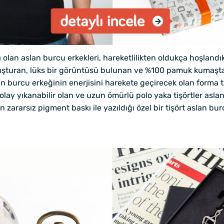
olan aslan burcu erkekleri, hareketlilikten oldukça hoşlandıkla
m oluşturan, lüks bir görüntüsü bulunan ve %100 pamuk kumaşta
lan burcu erkeğinin enerjisini harekete geçirecek olan forma t
olay yıkanabilir olan ve uzun ömürlü polo yaka tişörtler aslan 
ın zararsız pigment baskı ile yazıldığı özel bir tişört aslan b