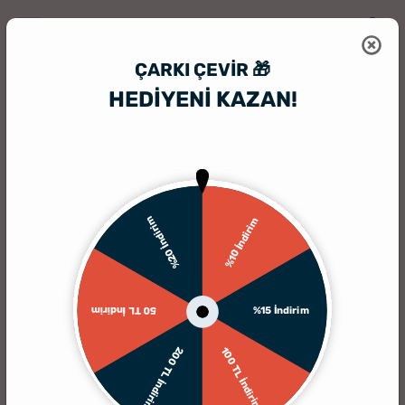
ÇARKI ÇEVIR 🎁
HEDİYENİ KAZAN!
HediyeSepeti
HediyeSepeti Blog
Arkadaşa En İyi 35 Yılbaşı Hediyes
%20 İndirim
%10 İndirim
%15 İndirim
50 TL İndirim
200 TL İndirim
100 TL İndirim