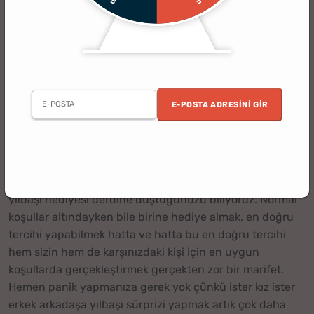
Arkadaşa En İyi 35 Yılbaşı Hediyesi - Arkadaşa Yılbaşı
Hediyeleri
Dikkatinizi Çekebilir ►
Arkadaşa Yılbaşı
Hediyesi
E-POSTA ADRESINI GIR
Yeni yıl telaşının yaklaştığı şu günlerde pek çok kişi
yılbaşı akşamında yapılacak olan kutlamalara
hazırlanıyor. Kadın veya erkek fark etmeden o geceyi
nerede, nasıl ve ne şekilde geçireceğinin planını
yaparken bir taraftan da eşe, dosta veya yakın arkadaşa
yılbaşı hediyesi derdine düştüğünüzü biliyoruz. Normal
koşullar altındayken bile birine hediye almak, en doğru
tercihi yapabilmek hatta ve hatta bu en doğru tercihi
hem sizin hem de karşınızdaki kişi için en uygun
koşullarda gerçekleştirmek gerçekten zor bir marifet.
Hemen panik yapmanıza gerek yok çünkü ister kız ister
erkek arkadaşa yılbaşı sürprizi yapmak artık çok daha