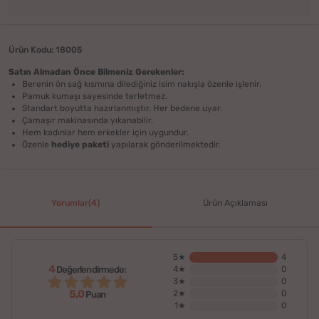
Ürün Kodu: 18005
Satın Almadan Önce Bilmeniz Gerekenler:
Berenin ön sağ kısmına dilediğiniz isim nakışla özenle işlenir.
Pamuk kumaşı sayesinde terletmez.
Standart boyutta hazırlanmıştır. Her bedene uyar.
Çamaşır makinasında yıkanabilir.
Hem kadınlar hem erkekler için uygundur.
Özenle
hediye paketi
yapılarak gönderilmektedir.
Yorumlar(4)
Ürün Açıklaması
5★
4
4
Değerlendirmede:
4★
0
3★
0
5,0
2★
0
Puan
1★
0