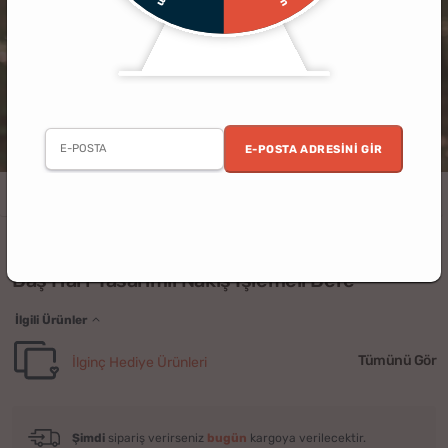
E-POSTA ADRESINI GIR
Erkek
Kadın
Doğum Günü
Sevgililer Günü
Sevgili
Arkadaş
(4)
Baş Harf Tasarımlı Nakış İşlemeli Bere
İlgili Ürünler
Tümünü Gör
İlginç Hediye Ürünleri
Şimdi
sipariş verirseniz
bugün
kargoya verilecektir.