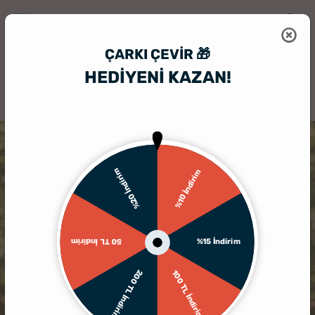
ÇARKI ÇEVIR 🎁
HEDİYENİ KAZAN!
HediyeSepeti
İlginç Hediye
Baş Harf Tasarımlı Nakış İşlemeli Bere
%20 İndirim
%10 İndirim
%15 İndirim
50 TL İndirim
200 TL İndirim
100 TL İndirim