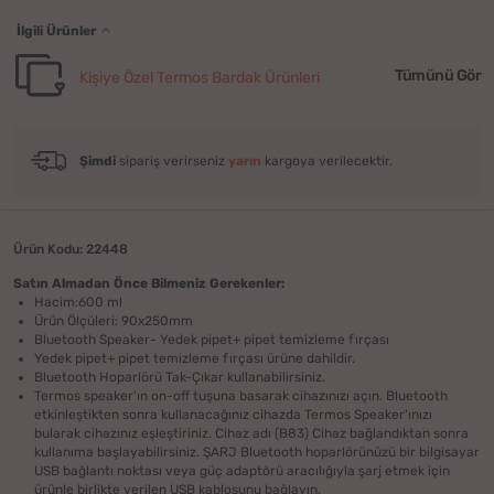
İlgili Ürünler
Tümünü Gör
Kişiye Özel Termos Bardak Ürünleri
Şimdi
sipariş verirseniz
yarın
kargoya verilecektir.
Ürün Kodu: 22448
Satın Almadan Önce Bilmeniz Gerekenler:
Hacim:600 ml
Ürün Ölçüleri: 90x250mm
Bluetooth Speaker- Yedek pipet+ pipet temizleme fırçası
Yedek pipet+ pipet temizleme fırçası ürüne dahildir.
Bluetooth Hoparlörü Tak-Çıkar kullanabilirsiniz.
Termos speaker'ın on-off tuşuna basarak cihazınızı açın. Bluetooth
etkinleştikten sonra kullanacağınız cihazda Termos Speaker'ınızı
bularak cihazınız eşleştiriniz. Cihaz adı (B83) Cihaz bağlandıktan sonra
kullanıma başlayabilirsiniz. ŞARJ Bluetooth hoparlörünüzü bir bilgisayar
USB bağlantı noktası veya güç adaptörü aracılığıyla şarj etmek için
ürünle birlikte verilen USB kablosunu bağlayın.