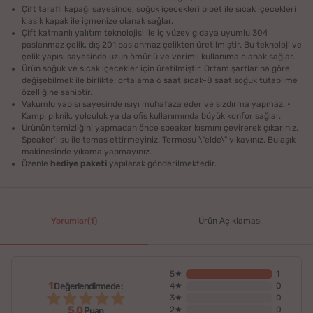
Çift taraflı kapağı sayesinde, soğuk içecekleri pipet ile sıcak içecekleri
klasik kapak ile içmenize olanak sağlar.
Çift katmanlı yalıtım teknolojisi ile iç yüzey gıdaya uyumlu 304
paslanmaz çelik, dış 201 paslanmaz çelikten üretilmiştir. Bu teknoloji ve
çelik yapısı sayesinde uzun ömürlü ve verimli kullanıma olanak sağlar.
Ürün soğuk ve sıcak içecekler için üretilmiştir. Ortam şartlarına göre
değişebilmek ile birlikte; ortalama 6 saat sıcak-8 saat soğuk tutabilme
özelliğine sahiptir.
Vakumlu yapısı sayesinde ısıyı muhafaza eder ve sızdırma yapmaz. •
Kamp, piknik, yolculuk ya da ofis kullanımında büyük konfor sağlar.
Ürünün temizliğini yapmadan önce speaker kısmını çevirerek çıkarınız.
Speaker'ı su ile temas ettirmeyiniz. Termosu \"elde\" yıkayınız. Bulaşık
makinesinde yıkama yapmayınız.
Özenle
hediye paketi
yapılarak gönderilmektedir.
Yorumlar(1)
Ürün Açıklaması
5★
1
1
Değerlendirmede:
4★
0
3★
0
5,0
2★
0
Puan